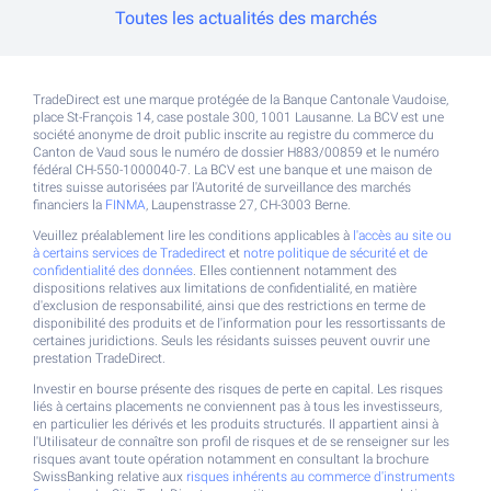
Toutes les actualités des marchés
TradeDirect est une marque protégée de la Banque Cantonale Vaudoise,
place St-François 14, case postale 300, 1001 Lausanne. La BCV est une
société anonyme de droit public inscrite au registre du commerce du
Canton de Vaud sous le numéro de dossier H883/00859 et le numéro
fédéral CH-550-1000040-7. La BCV est une banque et une maison de
titres suisse autorisées par l'Autorité de surveillance des marchés
financiers la
FINMA
, Laupenstrasse 27, CH-3003 Berne.
Veuillez préalablement lire les conditions applicables à
l'accès au site ou
à certains services de Tradedirect
et
notre politique de sécurité et de
confidentialité des données
. Elles contiennent notamment des
dispositions relatives aux limitations de confidentialité, en matière
d'exclusion de responsabilité, ainsi que des restrictions en terme de
disponibilité des produits et de l'information pour les ressortissants de
certaines juridictions. Seuls les résidants suisses peuvent ouvrir une
prestation TradeDirect.
Investir en bourse présente des risques de perte en capital. Les risques
liés à certains placements ne conviennent pas à tous les investisseurs,
en particulier les dérivés et les produits structurés. Il appartient ainsi à
l'Utilisateur de connaître son profil de risques et de se renseigner sur les
risques avant toute opération notamment en consultant la brochure
SwissBanking relative aux
risques inhérents au commerce d'instruments