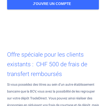
Devenir client
J'OUVRE UN COMPTE
Investir dans les cryptos
Devenir client
Investir dans l'or
Devenir client > Documents
Plateforme de trading
App mobile
Offre spéciale pour les clients
existants : CHF 500 de frais de
transfert remboursés
Si vous possédez des titres au sein d’un autre établissement
bancaire que la BCV, vous avez la possibilité de les regrouper
sur votre dépôt TradeDirect. Vous pouvez ainsi réaliser des
économies en réduisant vos frais de courtage et de dépôt, mais