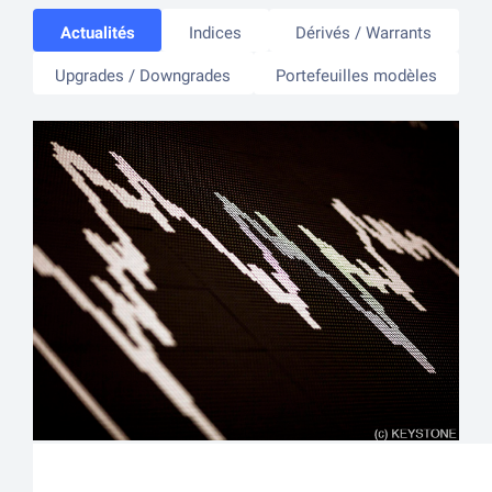
Actualités
Indices
Dérivés / Warrants
Upgrades / Downgrades
Portefeuilles modèles