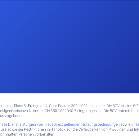
doise, Place St-François 14, Case Postale 300, 1001 Lausanne. Die BCV ist eine öffen
idgenössischen Nummer CH-550-1000040-7 eingetragen ist. Die BCV untersteht der
aus zugelassen.
ewisse Dienstleistungen von TradeDirect geltenden Nutzungsbedingungen
sowie
unse
hluss sowie die Restriktionen im Hinblick auf die Verfügbarkeit von Produkten und 
 wohnhaften Personen vorbehalten.