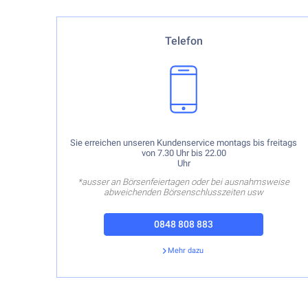
Sie erreichen unseren Kundenservice montags bis
Telefon
freitags von 7.30 Uhr bis 22.00
Uhr
*ausser an Börsenfeiertagen oder bei ausnahmsweise
abweichenden Börsenschlusszeiten usw
Sie erreichen unseren Kundenservice montags bis freitags
von 7.30 Uhr bis 22.00
Uhr
*ausser an Börsenfeiertagen oder bei ausnahmsweise
abweichenden Börsenschlusszeiten usw
0848 808 883
Mehr dazu
Zurück