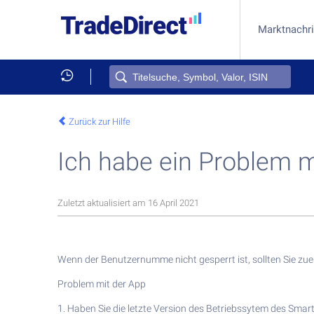
Marktnachr
Produkt
Aktien 
ETF ka
In Kryp
In Gold 
Online-
TradeDi
Zurück zur Hilfe
Ich habe ein Problem 
Zuletzt aktualisiert am 16 April 2021
Wenn der Benutzernumme nicht gesperrt ist, sollten Sie zu
Problem mit der App
1. Haben Sie die letzte Version des Betriebssytem des Sma