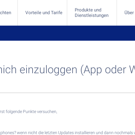
Produkte und
ichten
Vorteile und Tarife
Über
Dienstleistungen
e und Dienstleistungen
kaufen
ufen
towährungen investieren
investieren
Trading-Plattform und -App
rect-App
mich einzuloggen (App oder 
erst folgende Punkte versuchen,
rtphones? wenn nicht die letzten Updates installieren und dann nochmals