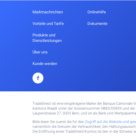
Marktnachrichten
Onlinehilfe
Vorteile und Tarife
Dokumente
Produkte und
Dienstleistungen
Über uns
Kunde werden
TradeDirect ist eine eingetragene Marke der Banque Cantonale Vau
Kantons Waadt unter der Dossiernummer H883/00859 und der e
Laupenstrasse 27, 3003 Bern, und ist als Bank und Wertpapierh
Bitte lesen Sie zuerst die für den
Zugriff auf die Website und g
namentlich die Grenzen der Vertraulichkeit, den Haftungsaussc
Die Eröffnung eines TradeDirect-Kontos ist den in der Schweiz