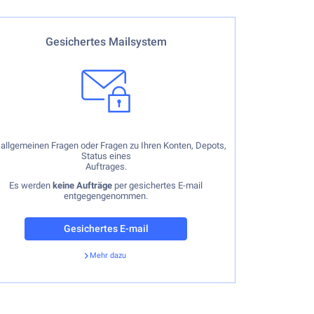
ei allgemeinen Fragen oder Fragen zu Ihren Konten oder
Gesichertes Mailsystem
Depots.
per E-mail
keine Börsenaufträge
Es werden
entgegengenommen. Nur
telefonisch.
keine Kontoeröffnungen oder -schliessungen
Es werden
entgegengenommen. Nur
 allgemeinen Fragen oder Fragen zu Ihren Konten, Depots,
per Brief mit Originalunterschrift.
Status eines
Auftrages.
Es werden
keine Aufträge
per gesichertes E-mail
entgegengenommen.
Gesichertes E-mail
Mehr dazu
Zurück