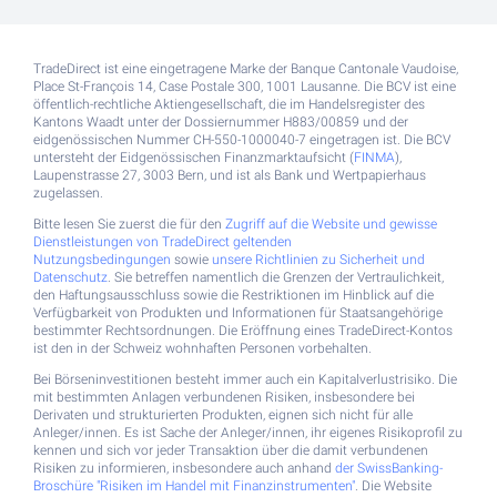
TradeDirect ist eine eingetragene Marke der Banque Cantonale Vaudoise,
Place St-François 14, Case Postale 300, 1001 Lausanne. Die BCV ist eine
öffentlich-rechtliche Aktiengesellschaft, die im Handelsregister des
Kantons Waadt unter der Dossiernummer H883/00859 und der
eidgenössischen Nummer CH-550-1000040-7 eingetragen ist. Die BCV
untersteht der Eidgenössischen Finanzmarktaufsicht (
FINMA
),
Laupenstrasse 27, 3003 Bern, und ist als Bank und Wertpapierhaus
zugelassen.
Bitte lesen Sie zuerst die für den
Zugriff auf die Website und gewisse
Dienstleistungen von TradeDirect geltenden
Nutzungsbedingungen
sowie
unsere Richtlinien zu Sicherheit und
Datenschutz
. Sie betreffen namentlich die Grenzen der Vertraulichkeit,
den Haftungsausschluss sowie die Restriktionen im Hinblick auf die
Verfügbarkeit von Produkten und Informationen für Staatsangehörige
bestimmter Rechtsordnungen. Die Eröffnung eines TradeDirect-Kontos
ist den in der Schweiz wohnhaften Personen vorbehalten.
Bei Börseninvestitionen besteht immer auch ein Kapitalverlustrisiko. Die
mit bestimmten Anlagen verbundenen Risiken, insbesondere bei
Derivaten und strukturierten Produkten, eignen sich nicht für alle
Anleger/innen. Es ist Sache der Anleger/innen, ihr eigenes Risikoprofil zu
kennen und sich vor jeder Transaktion über die damit verbundenen
Risiken zu informieren, insbesondere auch anhand
der SwissBanking-
Broschüre "Risiken im Handel mit Finanzinstrumenten"
. Die Website