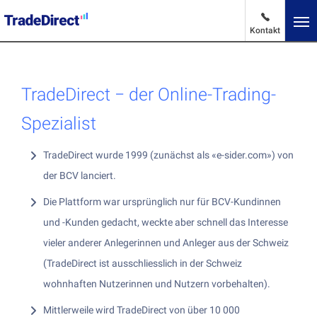
Kontakt
De
Sprache ändern
TradeDirect − der Online-Trading-
Marktnachrichten
Spezialist
TradeDirect wurde 1999 (zunächst als «e-sider.com») von
Vorteile und Tarife
der BCV lanciert.
Die Plattform war ursprünglich nur für BCV-Kundinnen
Produkte und Dienstleistungen
und -Kunden gedacht, weckte aber schnell das Interesse
vieler anderer Anlegerinnen und Anleger aus der Schweiz
Produkte und Dienstleistungen
(TradeDirect ist ausschliesslich in der Schweiz
Über uns
Aktien kaufen
wohnhaften Nutzerinnen und Nutzern vorbehalten).
Mittlerweile wird TradeDirect von über 10 000
ETF kaufen