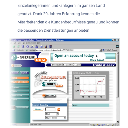
Kunde werden
Einzelanlegerinnen und -anlegern im ganzen Land
In Kryptowährungen investieren
genutzt. Dank 20 Jahren Erfahrung kennen die
Kunde werden
In Gold investieren
Mitarbeitenden die Kundenbedürfnisse genau und können
Kunde werden > Dokumente
die passenden Dienstleistungen anbieten.
Online-Trading-Plattform und -App
TradeDirect-App