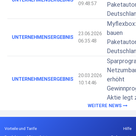
09:48:57
Paketauto
Deutschlan
Myflexbox:
bauen
23.06.2026
UNTERNEHMENSERGEBNIS
06:35:48
Paketauto
Deutschlan
Sparprogr
Netzumbau
20.03.2026
erhöht
UNTERNEHMENSERGEBNIS
10:14:46
Gewinnpro
Aktie legt 
WEITERE NEWS
Vorteile und Tarife
Hilfe