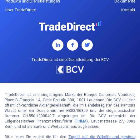
Produkte und Dienstleistungen
Dokumente
Über TradeDirect
Kontakt
TradeDirect ist eine Dienstleistung der BCV
TradeDirect ist eine eingetragene Marke der Banque Cantonale Vaudoise,
Place St-François 14, Case Postale 300, 1001 Lausanne. Die BCV ist eine
öffentlich-rechtliche Aktiengesellschaft, die im Handelsregister des Kantons
Waadt unter der Dossiernummer H883/00859 und der eidgenössischen
Nummer CH-550-1000040-7 eingetragen ist. Die BCV untersteht der
Eidgenössischen Finanzmarktaufsicht (
FINMA
), Laupenstrasse 27, 3003
Bern, und ist als Bank und Wertpapierhaus zugelassen.
Bitte lesen Sie zuerst die für den
Zugriff auf die Website und gewisse