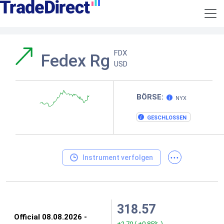
FDX
Fedex Rg
USD
BÖRSE:
NYX
GESCHLOSSEN
...
Instrument verfolgen
318.57
+2.70
(
+0.85%
)