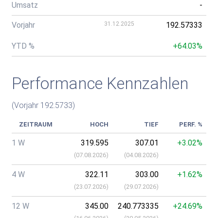
Umsatz
-
Vorjahr
31.12.2025
192.57333
YTD %
+64.03%
Performance Kennzahlen
(Vorjahr 192.5733)
ZEITRAUM
HOCH
TIEF
PERF. %
1 W
319.595
307.01
+3.02%
(
07.08.2026
)
(
04.08.2026
)
4 W
322.11
303.00
+1.62%
(
23.07.2026
)
(
29.07.2026
)
12 W
345.00
240.773335
+24.69%