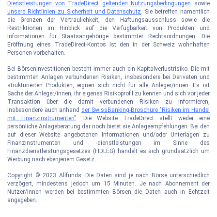
Dienstleistungen von TradeDirect geltenden Nutzungsbedingungen
sowie
unsere Richtlinien zu Sicherheit und Datenschutz
. Sie betreffen namentlich
die Grenzen der Vertraulichkeit, den Haftungsausschluss sowie die
Restriktionen im Hinblick auf die Verfügbarkeit von Produkten und
Informationen für Staatsangehörige bestimmter Rechtsordnungen. Die
Eröffnung eines TradeDirect-Kontos ist den in der Schweiz wohnhaften
Personen vorbehalten.
Bei Börseninvestitionen besteht immer auch ein Kapitalverlustrisiko. Die mit
bestimmten Anlagen verbundenen Risiken, insbesondere bei Derivaten und
strukturierten Produkten, eignen sich nicht für alle Anleger/innen. Es ist
Sache der Anleger/innen, ihr eigenes Risikoprofil zu kennen und sich vor jeder
Transaktion über die damit verbundenen Risiken zu informieren,
insbesondere auch anhand
der SwissBanking-Broschüre "Risiken im Handel
mit Finanzinstrumenten"
. Die Website TradeDirect stellt weder eine
persönliche Anlageberatung dar noch bietet sie Anlageempfehlungen. Bei den
auf dieser Website angebotenen Informationen und/oder Unterlagen zu
Finanzinstrumenten und -dienstleistungen im Sinne des
Finanzdienstleistungsgesetzes (FIDLEG) handelt es sich grundsätzlich um
Werbung nach ebenjenem Gesetz.
Copyright © 2023 Allfunds. Die Daten sind je nach Börse unterschiedlich
verzögert, mindestens jedoch um 15 Minuten. Je nach Abonnement der
Nutzer/innen werden bei bestimmten Börsen die Daten auch in Echtzeit
angegeben.