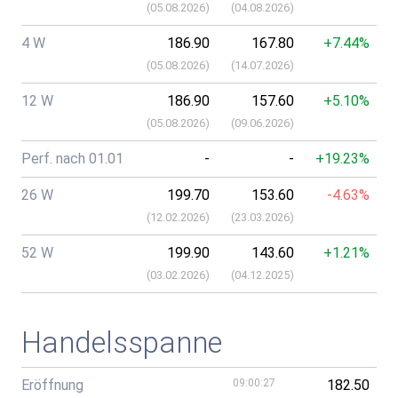
(
05.08.2026
)
(
04.08.2026
)
4 W
186.90
167.80
+7.44%
(
05.08.2026
)
(
14.07.2026
)
12 W
186.90
157.60
+5.10%
(
05.08.2026
)
(
09.06.2026
)
Perf. nach 01.01
-
-
+19.23%
26 W
199.70
153.60
-4.63%
(
12.02.2026
)
(
23.03.2026
)
52 W
199.90
143.60
+1.21%
(
03.02.2026
)
(
04.12.2025
)
Handelsspanne
Eröffnung
09:00:27
182.50