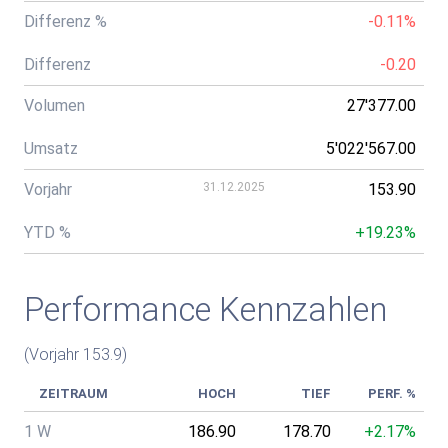
Differenz %
-0.11%
Differenz
-0.20
Volumen
27'377.00
Umsatz
5'022'567.00
Vorjahr
31.12.2025
153.90
YTD %
+19.23%
Performance Kennzahlen
(Vorjahr 153.9)
ZEITRAUM
HOCH
TIEF
PERF. %
1 W
186.90
178.70
+2.17%