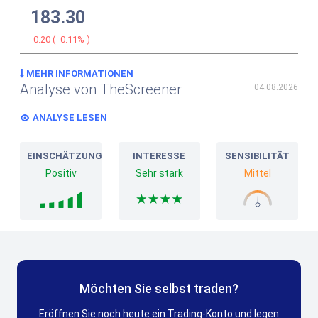
183.30
-0.20
(
-0.11%
)
MEHR INFORMATIONEN
Analyse von TheScreener
04.08.2026
ANALYSE LESEN
EINSCHÄTZUNG
INTERESSE
SENSIBILITÄT
Positiv
Sehr stark
Mittel
Möchten Sie selbst traden?
Eröffnen Sie noch heute ein Trading-Konto und legen