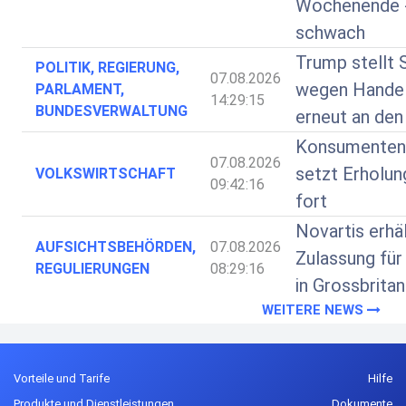
Wochenende 
schwach
Trump stellt 
POLITIK, REGIERUNG,
07.08.2026
wegen Handel
PARLAMENT,
14:29:15
BUNDESVERWALTUNG
erneut an den
Konsumenten
07.08.2026
setzt Erholung
VOLKSWIRTSCHAFT
09:42:16
fort
Novartis erhä
AUFSICHTSBEHÖRDEN,
07.08.2026
Zulassung für
REGULIERUNGEN
08:29:16
in Grossbritan
WEITERE NEWS
Vorteile und Tarife
Hilfe
Produkte und Dienstleistungen
Dokumente