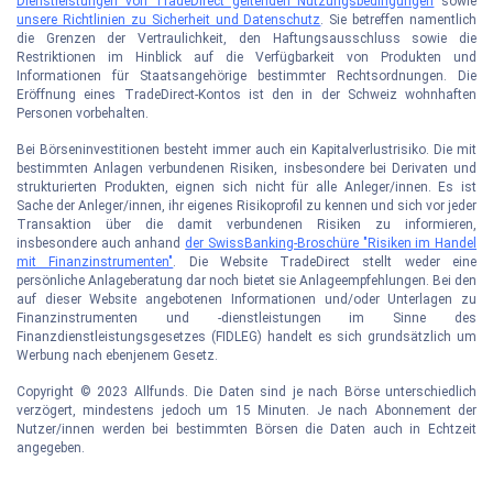
Dienstleistungen von TradeDirect geltenden Nutzungsbedingungen
sowie
unsere Richtlinien zu Sicherheit und Datenschutz
. Sie betreffen namentlich
die Grenzen der Vertraulichkeit, den Haftungsausschluss sowie die
Restriktionen im Hinblick auf die Verfügbarkeit von Produkten und
Informationen für Staatsangehörige bestimmter Rechtsordnungen. Die
Eröffnung eines TradeDirect-Kontos ist den in der Schweiz wohnhaften
Personen vorbehalten.
Bei Börseninvestitionen besteht immer auch ein Kapitalverlustrisiko. Die mit
bestimmten Anlagen verbundenen Risiken, insbesondere bei Derivaten und
strukturierten Produkten, eignen sich nicht für alle Anleger/innen. Es ist
Sache der Anleger/innen, ihr eigenes Risikoprofil zu kennen und sich vor jeder
Transaktion über die damit verbundenen Risiken zu informieren,
insbesondere auch anhand
der SwissBanking-Broschüre "Risiken im Handel
mit Finanzinstrumenten"
. Die Website TradeDirect stellt weder eine
persönliche Anlageberatung dar noch bietet sie Anlageempfehlungen. Bei den
auf dieser Website angebotenen Informationen und/oder Unterlagen zu
Finanzinstrumenten und -dienstleistungen im Sinne des
Finanzdienstleistungsgesetzes (FIDLEG) handelt es sich grundsätzlich um
Werbung nach ebenjenem Gesetz.
Copyright © 2023 Allfunds. Die Daten sind je nach Börse unterschiedlich
verzögert, mindestens jedoch um 15 Minuten. Je nach Abonnement der
Nutzer/innen werden bei bestimmten Börsen die Daten auch in Echtzeit
angegeben.