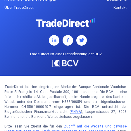
Über TradeDirect
Kontakt
TradeDirect ist eine Dienstleistung der BCV
TradeDirect ist eine eingetragene Marke der Banque Cantonale Vaudoise,
Place St-François 14, Case Postale 300, 1001 Lausanne. Die BCV ist eine
öffentlich-rechtliche Aktiengesellschaft, die im Handelsregister des Kantons
Waadt unter der Dossiernummer H883/00859 und der eidgenössischen
Nummer CH-550-1000040-7 eingetragen ist. Die BCV untersteht der
Eidgenössischen Finanzmarktaufsicht (
FINMA
), Laupenstrasse 27, 3003
Bern, und ist als Bank und Wertpapierhaus zugelassen.
Bitte lesen Sie zuerst die für den
Zugriff auf die Website und gewisse