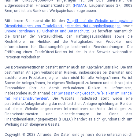
Nummer CH-550-1000040-7 eingetragen ist. Die BCV untersteht der
Eidgenössischen Finanzmarktaufsicht (
FINMA
), Laupenstrasse 27, 3003
Bern, und ist als Bank und Wertpapierhaus zugelassen.
Bitte lesen Sie zuerst die für den
Zugriff auf die Website und gewisse
Dienstleistungen von TradeDirect geltenden Nutzungsbedingungen
sowie
unsere Richtlinien zu Sicherheit und Datenschutz
. Sie betreffen namentlich
die Grenzen der Vertraulichkeit, den Haftungsausschluss sowie die
Restriktionen im Hinblick auf die Verfügbarkeit von Produkten und
Informationen für Staatsangehörige bestimmter Rechtsordnungen. Die
Eröffnung eines TradeDirect-Kontos ist den in der Schweiz wohnhaften
Personen vorbehalten.
Bei Börseninvestitionen besteht immer auch ein Kapitalverlustrisiko. Die mit
bestimmten Anlagen verbundenen Risiken, insbesondere bei Derivaten und
strukturierten Produkten, eignen sich nicht für alle Anleger/innen. Es ist
Sache der Anleger/innen, ihr eigenes Risikoprofil zu kennen und sich vor jeder
Transaktion über die damit verbundenen Risiken zu informieren,
insbesondere auch anhand
der SwissBanking-Broschüre "Risiken im Handel
mit Finanzinstrumenten"
. Die Website TradeDirect stellt weder eine
persönliche Anlageberatung dar noch bietet sie Anlageempfehlungen. Bei den
auf dieser Website angebotenen Informationen und/oder Unterlagen zu
Finanzinstrumenten und -dienstleistungen im Sinne des
Finanzdienstleistungsgesetzes (FIDLEG) handelt es sich grundsätzlich um
Werbung nach ebenjenem Gesetz.
Copyright © 2023 Allfunds. Die Daten sind je nach Börse unterschiedlich