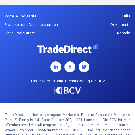
Vorteile und Tarife
Hilfe
Produkte und Dienstleistungen
Dokumente
Über TradeDirect
Kontakt
TradeDirect ist eine Dienstleistung der BCV
TradeDirect ist eine eingetragene Marke der Banque Cantonale Vaudoise,
Place St-François 14, Case Postale 300, 1001 Lausanne. Die BCV ist eine
öffentlich-rechtliche Aktiengesellschaft, die im Handelsregister des Kantons
Waadt unter der Dossiernummer H883/00859 und der eidgenössischen