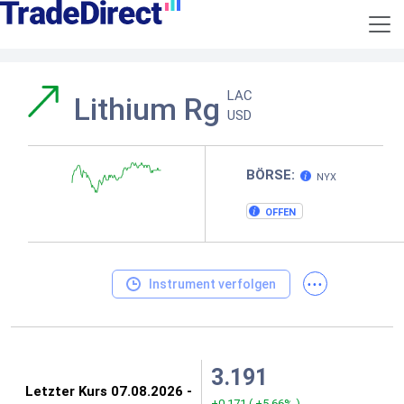
LAC
Lithium Rg
USD
BÖRSE:
NYX
OFFEN
...
Instrument verfolgen
3.191
+0.171
(
+5.66%
)