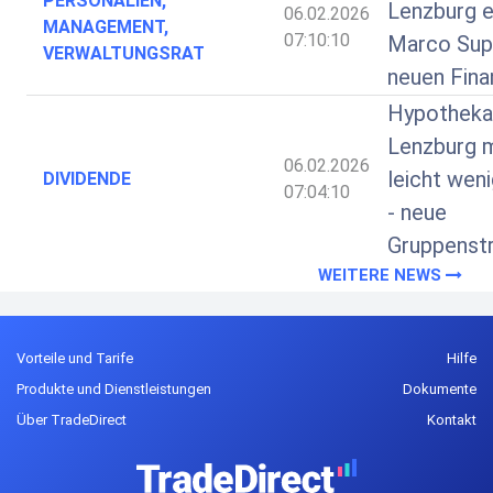
PERSONALIEN,
Lenzburg e
06.02.2026
MANAGEMENT,
07:10:10
Marco Supp
VERWALTUNGSRAT
neuen Fina
Hypotheka
Lenzburg 
06.02.2026
leicht wen
DIVIDENDE
07:04:10
- neue
Gruppenstr
WEITERE NEWS
Vorteile und Tarife
Hilfe
Produkte und Dienstleistungen
Dokumente
Über TradeDirect
Kontakt