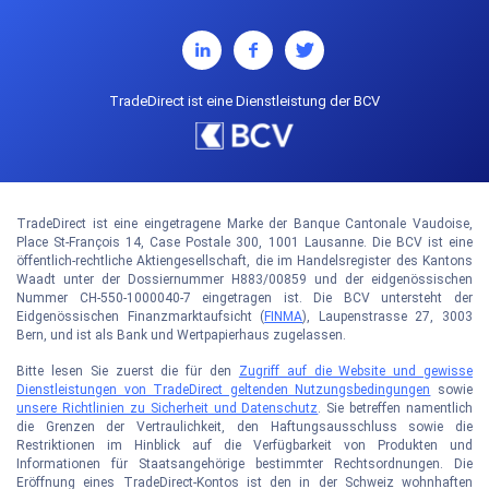
TradeDirect ist eine Dienstleistung der BCV
TradeDirect ist eine eingetragene Marke der Banque Cantonale Vaudoise,
Place St-François 14, Case Postale 300, 1001 Lausanne. Die BCV ist eine
öffentlich-rechtliche Aktiengesellschaft, die im Handelsregister des Kantons
Waadt unter der Dossiernummer H883/00859 und der eidgenössischen
Nummer CH-550-1000040-7 eingetragen ist. Die BCV untersteht der
Eidgenössischen Finanzmarktaufsicht (
FINMA
), Laupenstrasse 27, 3003
Bern, und ist als Bank und Wertpapierhaus zugelassen.
Bitte lesen Sie zuerst die für den
Zugriff auf die Website und gewisse
Dienstleistungen von TradeDirect geltenden Nutzungsbedingungen
sowie
unsere Richtlinien zu Sicherheit und Datenschutz
. Sie betreffen namentlich
die Grenzen der Vertraulichkeit, den Haftungsausschluss sowie die
Restriktionen im Hinblick auf die Verfügbarkeit von Produkten und
Informationen für Staatsangehörige bestimmter Rechtsordnungen. Die
Eröffnung eines TradeDirect-Kontos ist den in der Schweiz wohnhaften