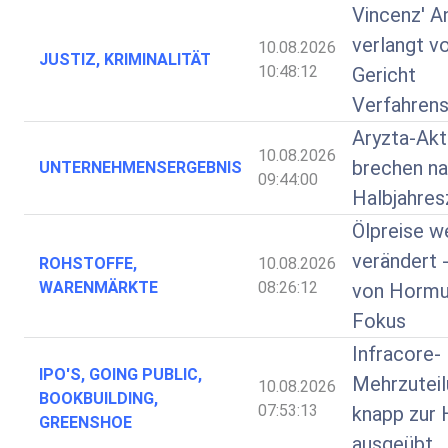
Vincenz' A
verlangt v
10.08.2026
JUSTIZ, KRIMINALITÄT
10:48:12
Gericht
Verfahrens
Aryzta-Akt
10.08.2026
brechen n
UNTERNEHMENSERGEBNIS
09:44:00
Halbjahres
Ölpreise w
verändert 
ROHSTOFFE,
10.08.2026
WARENMÄRKTE
08:26:12
von Hormu
Fokus
Infracore-
IPO'S, GOING PUBLIC,
Mehrzuteil
10.08.2026
BOOKBUILDING,
07:53:13
knapp zur 
GREENSHOE
ausgeübt