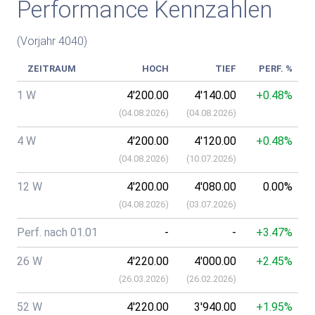
Performance Kennzahlen
(Vorjahr 4040)
ZEITRAUM
HOCH
TIEF
PERF. %
1 W
4'200.00
4'140.00
+0.48%
(
04.08.2026
)
(
04.08.2026
)
4 W
4'200.00
4'120.00
+0.48%
(
04.08.2026
)
(
10.07.2026
)
12 W
4'200.00
4'080.00
0.00%
(
04.08.2026
)
(
03.07.2026
)
Perf. nach 01.01
-
-
+3.47%
26 W
4'220.00
4'000.00
+2.45%
(
26.03.2026
)
(
26.02.2026
)
52 W
4'220.00
3'940.00
+1.95%