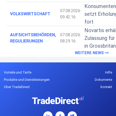
Konsumenten
07.08.2026
setzt Erholung
VOLKSWIRTSCHAFT
09:42:16
fort
Novartis erhä
AUFSICHTSBEHÖRDEN,
07.08.2026
Zulassung für
REGULIERUNGEN
08:29:16
in Grossbritan
WEITERE NEWS
Vorteile und Tarife
Hilfe
Produkte und Dienstleistungen
Dokumente
Über TradeDirect
Kontakt