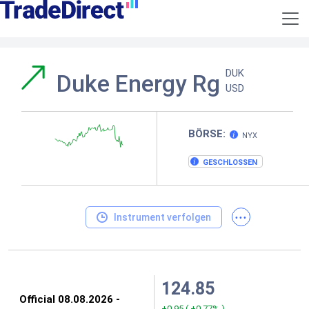
DUK
Duke Energy Rg
USD
BÖRSE:
NYX
GESCHLOSSEN
...
Instrument verfolgen
124.85
+0.95
(
+0.77%
)