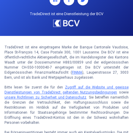
TradeDirect ist eine Dienstleistung der BCV
TradeDirect ist eine eingetragene Marke der Banque Cantonale Vaudoise,
Place St-François 14, Case Postale 300, 1001 Lausanne. Die BCV ist eine
öffentlich-rechtliche Aktiengesellschaft, die im Handelsregister des Kantons
Waadt unter der Dossiernummer H883/00859 und der eidgenössischen
Nummer CH-550-1000040-7 eingetragen ist. Die BCV untersteht der
Eidgenössischen Finanzmarktaufsicht (
FINMA
), Laupenstrasse 27, 3003
Bern, und ist als Bank und Wertpapierhaus zugelassen.
Bitte lesen Sie zuerst die für den
Zugriff auf die Website und gewisse
Dienstleistungen von TradeDirect geltenden Nutzungsbedingungen
sowie
unsere Richtlinien zu Sicherheit und Datenschutz
. Sie betreffen namentlich
die Grenzen der Vertraulichkeit, den Haftungsausschluss sowie die
Restriktionen im Hinblick auf die Verfügbarkeit von Produkten und
Informationen für Staatsangehörige bestimmter Rechtsordnungen. Die
Eröffnung eines TradeDirect-Kontos ist den in der Schweiz wohnhaften
Personen vorbehalten.
Bei Börseninvestitionen besteht immer auch ein Kapitalverlustrisiko. Die mit