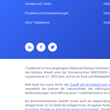
Vorteile und Tarife
Hilf
Produkte und Dienstleistungen
Dok
Über TradeDirect
Kont
TradeDirect ist eine eingetragene Marke der Banque Cantonale V
des Kantons Waadt unter der Dossiernummer H883/00859 und
Laupenstrasse 27, 3003 Bern, und ist als Bank und Wertpapier
Bitte lesen Sie zuerst die für den
Zugriff auf die Website und
namentlich die Grenzen der Vertraulichkeit, den Haftungsa
Rechtsordnungen. Die Eröffnung eines TradeDirect-Kontos ist 
Bei Börseninvestitionen besteht immer auch ein Kapitalverlus
Anleger/innen. Es ist Sache der Anleger/innen, ihr eigenes Ris
Broschüre "Risiken im Handel mit Finanzinstrumenten"
. Die W