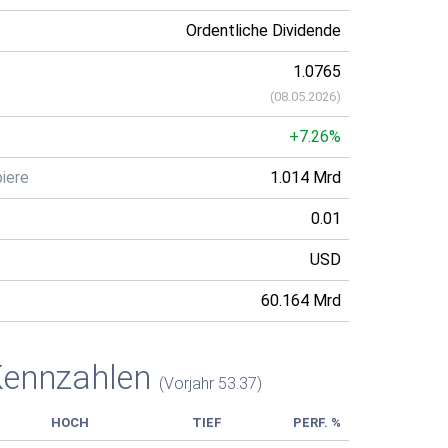
Ordentliche Dividende
1.0765
(
08.05.2026
)
+7.26%
iere
1.014 Mrd
0.01
USD
60.164 Mrd
Kennzahlen
(Vorjahr 53.37)
HOCH
TIEF
PERF. %