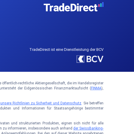
TradeDirect ist eine Dienstleistung der BCV
ffentlich-rechtliche Aktiengesellschaft, die im Handelsregister
tersteht der Eidgenössischen Finanzmarktaufsicht (
FINMA
),
e
unsere Richtlinien zu Sicherheit und Datenschutz
. Sie betreffen
rodukten und Informationen für Staatsangehörige bestimmter
aten und strukturierten Produkten, eignen sich nicht für alle
iken zu informieren, insbesondere auch anhand
der SwissBanking-
sie Anlageempfehlungen. Bei den auf dieser Website angebotenen