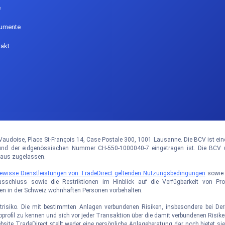
e
umente
akt
audoise, Place St-François 14, Case Postale 300, 1001 Lausanne. Die BCV ist eine ö
 der eidgenössischen Nummer CH-550-1000040-7 eingetragen ist. Die BCV un
haus zugelassen.
 gewisse Dienstleistungen von TradeDirect geltenden Nutzungsbedingungen
sowi
usschluss sowie die Restriktionen im Hinblick auf die Verfügbarkeit von P
den in der Schweiz wohnhaften Personen vorbehalten.
trisiko. Die mit bestimmten Anlagen verbundenen Risiken, insbesondere bei Deriv
ikoprofil zu kennen und sich vor jeder Transaktion über die damit verbundenen Ris
ebsite TradeDirect stellt weder eine persönliche Anlageberatung dar noch bietet 