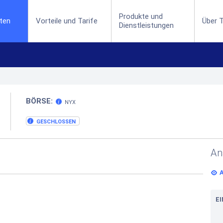
Produkte und
(current)
ten
Vorteile und Tarife
Über T
Dienstleistungen
BÖRSE:
NYX
GESCHLOSSEN
An
E