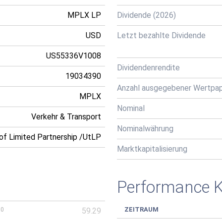
MPLX LP
Dividende (2026)
USD
Letzt bezahlte Dividende
US55336V1008
Dividendenrendite
19034390
Anzahl ausgegebener Wertpap
MPLX
Nominal
Verkehr & Transport
Nominalwährung
 of Limited Partnership /UtLP
Marktkapitalisierung
Performance 
ZEITRAUM
00
59.29