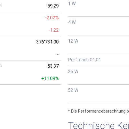
1 W
26
59.29
-2.02%
4 W
-1.22
12 W
376'731.00
-
Perf. nach 01.01
25
53.37
26 W
+11.09%
52 W
* Die Performanceberechnung b
Technische Ke