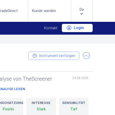
De
radeDirect
Kunde werden
Login
Kontakt
...
Instrument verfolgen
alyse von TheScreener
04.08.2026
ANALYSE LESEN
INSCHÄTZUNG
INTERESSE
SENSIBILITÄT
Positiv
Stark
Tief