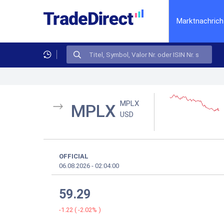
Marktnachrich
MPLX
MPLX
USD
OFFICIAL
06.08.2026
-
02:04:00
59.29
-1.22
(
-2.02%
)