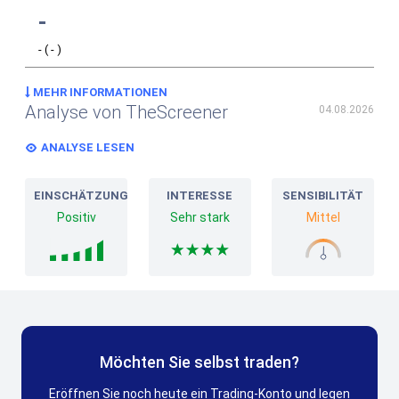
-
-
(
-
)
MEHR INFORMATIONEN
Analyse von TheScreener
04.08.2026
ANALYSE LESEN
EINSCHÄTZUNG
INTERESSE
SENSIBILITÄT
Positiv
Sehr stark
Mittel
Möchten Sie selbst traden?
Eröffnen Sie noch heute ein Trading-Konto und legen