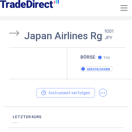
9201
Japan Airlines Rg
JPY
BÖRSE:
TYO
GESCHLOSSEN
...
Instrument verfolgen
LETZTER KURS
-
-
-