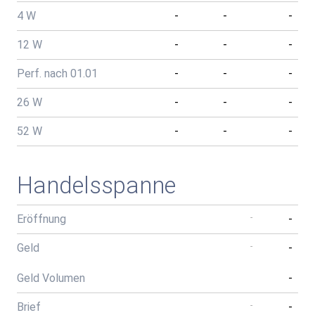
4 W
-
-
-
12 W
-
-
-
Perf. nach 01.01
-
-
-
26 W
-
-
-
52 W
-
-
-
Handelsspanne
Eröffnung
-
-
Geld
-
-
Geld Volumen
-
Brief
-
-