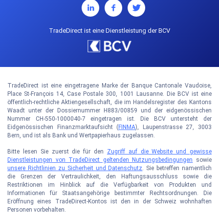
TradeDirect ist eine Dienstleistung der BCV
TradeDirect ist eine eingetragene Marke der Banque Cantonale Vaudoise,
Place St-François 14, Case Postale 300, 1001 Lausanne. Die BCV ist eine
öffentlich-rechtliche Aktiengesellschaft, die im Handelsregister des Kantons
Waadt unter der Dossiernummer H883/00859 und der eidgenössischen
Nummer CH-550-1000040-7 eingetragen ist. Die BCV untersteht der
Eidgenössischen Finanzmarktaufsicht (
FINMA
), Laupenstrasse 27, 3003
Bern, und ist als Bank und Wertpapierhaus zugelassen.
Bitte lesen Sie zuerst die für den
Zugriff auf die Website und gewisse
Dienstleistungen von TradeDirect geltenden Nutzungsbedingungen
sowie
unsere Richtlinien zu Sicherheit und Datenschutz
. Sie betreffen namentlich
die Grenzen der Vertraulichkeit, den Haftungsausschluss sowie die
Restriktionen im Hinblick auf die Verfügbarkeit von Produkten und
Informationen für Staatsangehörige bestimmter Rechtsordnungen. Die
Eröffnung eines TradeDirect-Kontos ist den in der Schweiz wohnhaften
Personen vorbehalten.