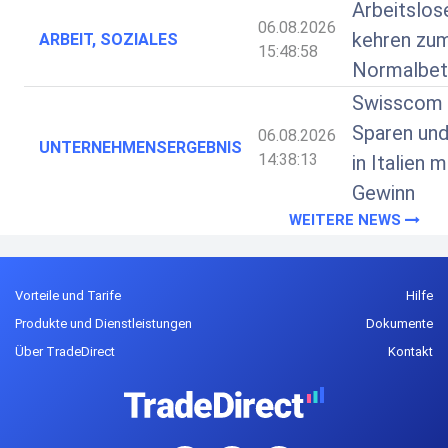
Arbeitslo
06.08.2026
kehren zu
ARBEIT, SOZIALES
15:48:58
Normalbetr
Swisscom 
Sparen und
06.08.2026
UNTERNEHMENSERGEBNIS
14:38:13
in Italien 
Gewinn
WEITERE NEWS
Vorteile und Tarife
Hilfe
Produkte und Dienstleistungen
Dokumente
Über TradeDirect
Kontakt