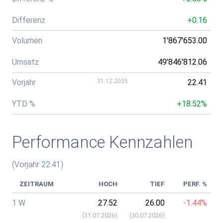
Differenz
+0.16
Volumen
1'867'653.00
Umsatz
49'846'812.06
Vorjahr
31.12.2025
22.41
YTD %
+18.52%
Performance Kennzahlen
(Vorjahr 22.41)
ZEITRAUM
HOCH
TIEF
PERF. %
1 W
27.52
26.00
-1.44%
(
31.07.2026
)
(
30.07.2026
)