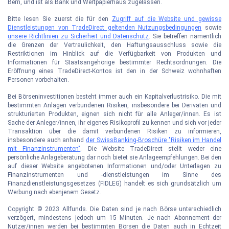
Bern, und ist als Bank und Wertpapierhaus zugelassen.
Bitte lesen Sie zuerst die für den
Zugriff auf die Website und gewisse
Dienstleistungen von TradeDirect geltenden Nutzungsbedingungen
sowie
unsere Richtlinien zu Sicherheit und Datenschutz
. Sie betreffen namentlich
die Grenzen der Vertraulichkeit, den Haftungsausschluss sowie die
Restriktionen im Hinblick auf die Verfügbarkeit von Produkten und
Informationen für Staatsangehörige bestimmter Rechtsordnungen. Die
Eröffnung eines TradeDirect-Kontos ist den in der Schweiz wohnhaften
Personen vorbehalten.
Bei Börseninvestitionen besteht immer auch ein Kapitalverlustrisiko. Die mit
bestimmten Anlagen verbundenen Risiken, insbesondere bei Derivaten und
strukturierten Produkten, eignen sich nicht für alle Anleger/innen. Es ist
Sache der Anleger/innen, ihr eigenes Risikoprofil zu kennen und sich vor jeder
Transaktion über die damit verbundenen Risiken zu informieren,
insbesondere auch anhand
der SwissBanking-Broschüre "Risiken im Handel
mit Finanzinstrumenten"
. Die Website TradeDirect stellt weder eine
persönliche Anlageberatung dar noch bietet sie Anlageempfehlungen. Bei den
auf dieser Website angebotenen Informationen und/oder Unterlagen zu
Finanzinstrumenten und -dienstleistungen im Sinne des
Finanzdienstleistungsgesetzes (FIDLEG) handelt es sich grundsätzlich um
Werbung nach ebenjenem Gesetz.
Copyright © 2023 Allfunds. Die Daten sind je nach Börse unterschiedlich
verzögert, mindestens jedoch um 15 Minuten. Je nach Abonnement der
Nutzer/innen werden bei bestimmten Börsen die Daten auch in Echtzeit