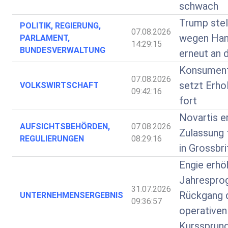
schwach
Trump stel
POLITIK, REGIERUNG,
07.08.2026
wegen Hand
PARLAMENT,
14:29:15
BUNDESVERWALTUNG
erneut an 
Konsumen
07.08.2026
setzt Erhol
VOLKSWIRTSCHAFT
09:42:16
fort
Novartis e
AUFSICHTSBEHÖRDEN,
07.08.2026
Zulassung 
REGULIERUNGEN
08:29:16
in Grossbri
Engie erhö
Jahrespro
31.07.2026
Rückgang 
UNTERNEHMENSERGEBNIS
09:36:57
operativen
Kurssprun