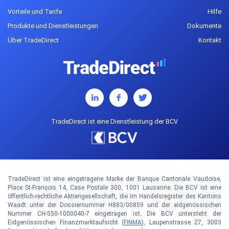
Vorteile und Tarife
Hilfe
Produkte und Dienstleistungen
Dokumente
Über TradeDirect
Kontakt
TradeDirect ist eine Dienstleistung der BCV
TradeDirect ist eine eingetragene Marke der Banque Cantonale Vaudoise,
Place St-François 14, Case Postale 300, 1001 Lausanne. Die BCV ist eine
öffentlich-rechtliche Aktiengesellschaft, die im Handelsregister des Kantons
Waadt unter der Dossiernummer H883/00859 und der eidgenössischen
Nummer CH-550-1000040-7 eingetragen ist. Die BCV untersteht der
Eidgenössischen Finanzmarktaufsicht (
FINMA
), Laupenstrasse 27, 3003