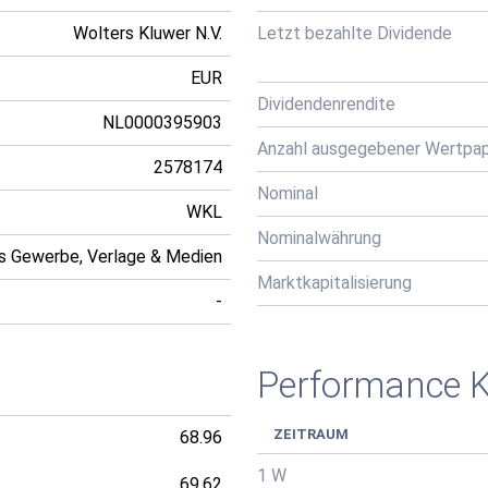
Wolters Kluwer N.V.
Letzt bezahlte Dividende
EUR
Dividendenrendite
NL0000395903
Anzahl ausgegebener Wertpap
2578174
Nominal
WKL
Nominalwährung
s Gewerbe, Verlage & Medien
Marktkapitalisierung
-
Performance 
ZEITRAUM
68.96
1 W
69.62