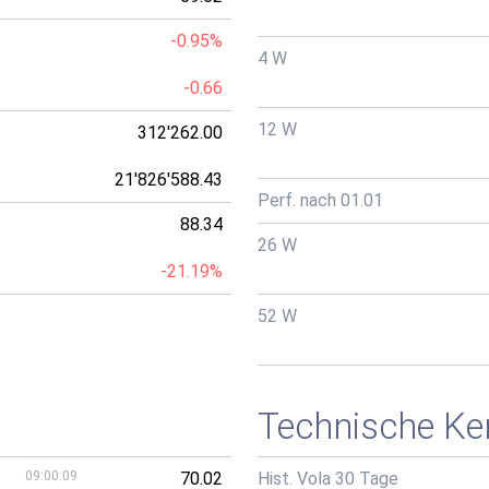
-0.95%
4 W
-0.66
12 W
312'262.00
21'826'588.43
Perf. nach 01.01
88.34
26 W
-21.19%
52 W
Technische Ke
09:00:09
70.02
Hist. Vola 30 Tage