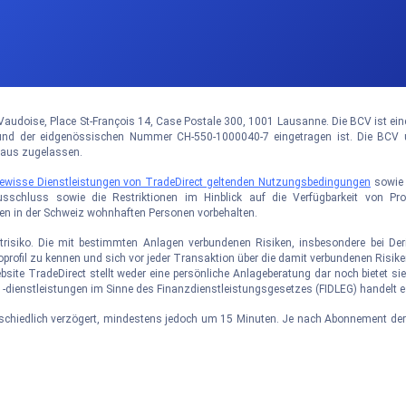
audoise, Place St-François 14, Case Postale 300, 1001 Lausanne. Die BCV ist eine ö
 der eidgenössischen Nummer CH-550-1000040-7 eingetragen ist. Die BCV un
haus zugelassen.
 gewisse Dienstleistungen von TradeDirect geltenden Nutzungsbedingungen
sowi
usschluss sowie die Restriktionen im Hinblick auf die Verfügbarkeit von P
den in der Schweiz wohnhaften Personen vorbehalten.
trisiko. Die mit bestimmten Anlagen verbundenen Risiken, insbesondere bei Deriv
ikoprofil zu kennen und sich vor jeder Transaktion über die damit verbundenen Ris
ebsite TradeDirect stellt weder eine persönliche Anlageberatung dar noch bietet 
-dienstleistungen im Sinne des Finanzdienstleistungsgesetzes (FIDLEG) handelt
rschiedlich verzögert, mindestens jedoch um 15 Minuten. Je nach Abonnement de