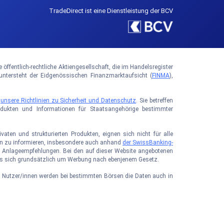
TradeDirect ist eine Dienstleistung der BCV
ffentlich-rechtliche Aktiengesellschaft, die im Handelsregister
tersteht der Eidgenössischen Finanzmarktaufsicht (
FINMA
),
e
unsere Richtlinien zu Sicherheit und Datenschutz
. Sie betreffen
rodukten und Informationen für Staatsangehörige bestimmter
aten und strukturierten Produkten, eignen sich nicht für alle
iken zu informieren, insbesondere auch anhand
der SwissBanking-
sie Anlageempfehlungen. Bei den auf dieser Website angebotenen
 es sich grundsätzlich um Werbung nach ebenjenem Gesetz.
r Nutzer/innen werden bei bestimmten Börsen die Daten auch in