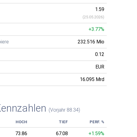
1.59
(
25.05.2026
)
+3.77%
iere
232.516 Mio
0.12
EUR
16.095 Mrd
Kennzahlen
(Vorjahr 88.34)
HOCH
TIEF
PERF. %
73.86
67.08
+1.59%