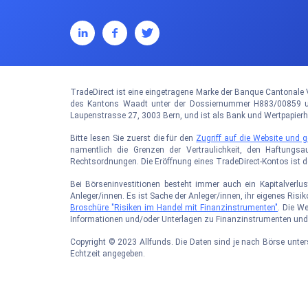
TradeDirect ist eine eingetragene Marke der Banque Cantonale V
des Kantons Waadt unter der Dossiernummer H883/00859 und
Laupenstrasse 27, 3003 Bern, und ist als Bank und Wertpapier
Bitte lesen Sie zuerst die für den
Zugriff auf die Website und
namentlich die Grenzen der Vertraulichkeit, den Haftungsa
Rechtsordnungen. Die Eröffnung eines TradeDirect-Kontos ist 
Bei Börseninvestitionen besteht immer auch ein Kapitalverlus
Anleger/innen. Es ist Sache der Anleger/innen, ihr eigenes Ris
Broschüre "Risiken im Handel mit Finanzinstrumenten"
. Die W
Informationen und/oder Unterlagen zu Finanzinstrumenten und 
Copyright © 2023 Allfunds. Die Daten sind je nach Börse unte
Echtzeit angegeben.