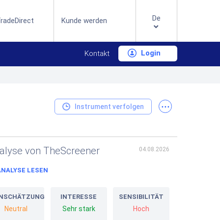
De
radeDirect
Kunde werden
Login
Kontakt
...
Instrument verfolgen
alyse von TheScreener
04.08.2026
ANALYSE LESEN
INSCHÄTZUNG
INTERESSE
SENSIBILITÄT
Neutral
Sehr stark
Hoch