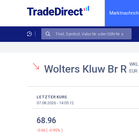
Marktnachrich
WKL
Wolters Kluw Br R
EUR
LETZTER KURS
07.08.2026
-
14:05:12
68.96
-0.66
(
-0.95%
)