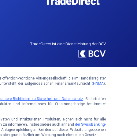
TradeDirect ist eine Dienstleistung der BCV
ffentlich-rechtliche Aktiengesellschaft, die im Handelsregister
tersteht der Eidgenössischen Finanzmarktaufsicht (
FINMA
),
e
unsere Richtlinien zu Sicherheit und Datenschutz
. Sie betreffen
rodukten und Informationen für Staatsangehörige bestimmter
aten und strukturierten Produkten, eignen sich nicht für alle
iken zu informieren, insbesondere auch anhand
der SwissBanking-
sie Anlageempfehlungen. Bei den auf dieser Website angebotenen
 es sich grundsätzlich um Werbung nach ebenjenem Gesetz.