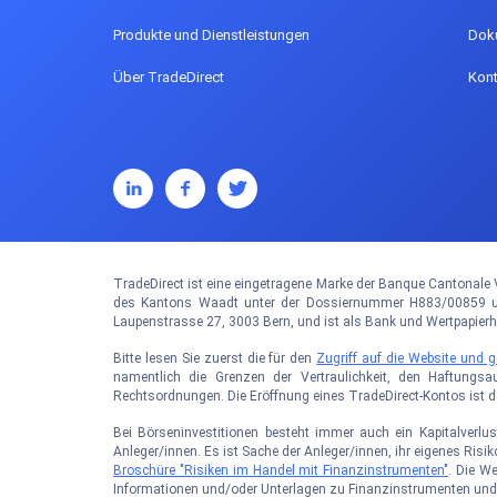
Produkte und Dienstleistungen
Dok
Über TradeDirect
Kont
TradeDirect ist eine eingetragene Marke der Banque Cantonale V
des Kantons Waadt unter der Dossiernummer H883/00859 und
Laupenstrasse 27, 3003 Bern, und ist als Bank und Wertpapier
Bitte lesen Sie zuerst die für den
Zugriff auf die Website und
namentlich die Grenzen der Vertraulichkeit, den Haftungsa
Rechtsordnungen. Die Eröffnung eines TradeDirect-Kontos ist 
Bei Börseninvestitionen besteht immer auch ein Kapitalverlus
Anleger/innen. Es ist Sache der Anleger/innen, ihr eigenes Ris
Broschüre "Risiken im Handel mit Finanzinstrumenten"
. Die W
Informationen und/oder Unterlagen zu Finanzinstrumenten und 