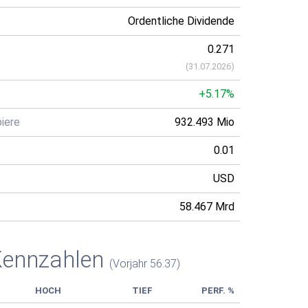
Ordentliche Dividende
0.271
(
31.07.2026
)
+5.17%
iere
932.493 Mio
0.01
USD
58.467 Mrd
Kennzahlen
(Vorjahr 56.37)
HOCH
TIEF
PERF. %