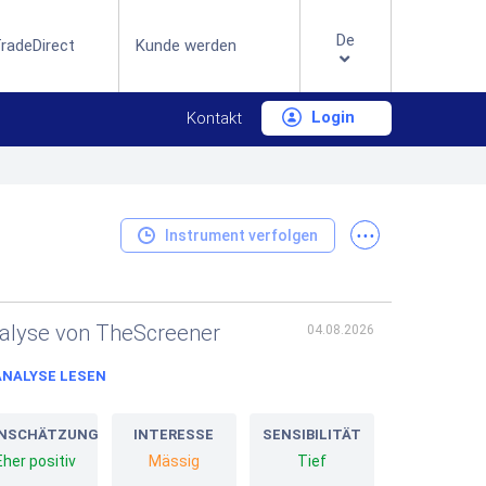
De
radeDirect
Kunde werden
Login
Kontakt
...
Instrument verfolgen
alyse von TheScreener
04.08.2026
ANALYSE LESEN
INSCHÄTZUNG
INTERESSE
SENSIBILITÄT
Eher positiv
Mässig
Tief