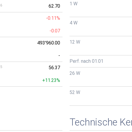
1 W
26
62.70
-0.11%
4 W
-0.07
12 W
493'960.00
-
Perf. nach 01.01
25
56.37
26 W
+11.23%
52 W
Technische Ke