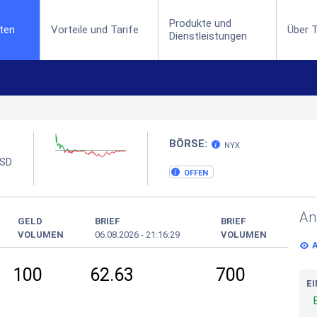
Produkte und
(current)
ten
Vorteile und Tarife
Über T
Dienstleistungen
BÖRSE:
NYX
SD
OFFEN
An
GELD
BRIEF
BRIEF
VOLUMEN
06.08.2026
-
21:16:29
VOLUMEN
100
62.63
700
E