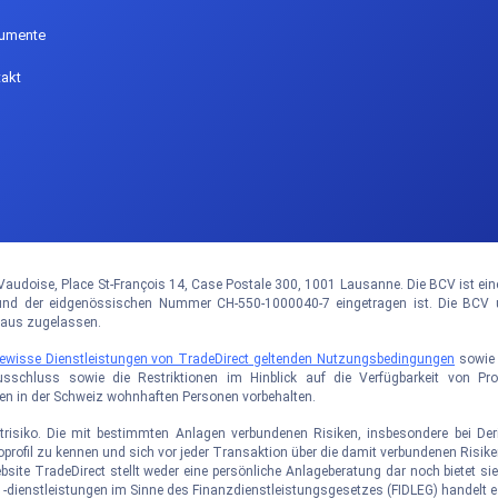
umente
akt
audoise, Place St-François 14, Case Postale 300, 1001 Lausanne. Die BCV ist eine ö
 der eidgenössischen Nummer CH-550-1000040-7 eingetragen ist. Die BCV un
haus zugelassen.
 gewisse Dienstleistungen von TradeDirect geltenden Nutzungsbedingungen
sowi
usschluss sowie die Restriktionen im Hinblick auf die Verfügbarkeit von P
den in der Schweiz wohnhaften Personen vorbehalten.
trisiko. Die mit bestimmten Anlagen verbundenen Risiken, insbesondere bei Deriv
ikoprofil zu kennen und sich vor jeder Transaktion über die damit verbundenen Ris
ebsite TradeDirect stellt weder eine persönliche Anlageberatung dar noch bietet 
-dienstleistungen im Sinne des Finanzdienstleistungsgesetzes (FIDLEG) handelt