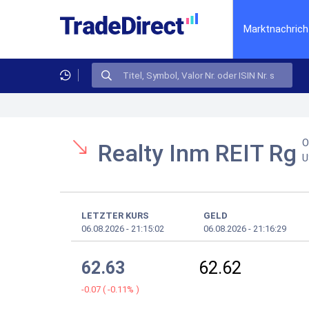
Marktnachrich
O
Realty Inm REIT Rg
U
LETZTER KURS
GELD
06.08.2026
-
21:15:02
06.08.2026
-
21:16:29
62.63
62.62
-0.07
(
-0.11%
)