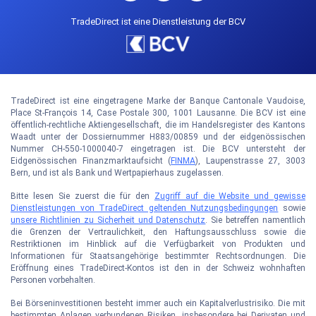
TradeDirect ist eine Dienstleistung der BCV
TradeDirect ist eine eingetragene Marke der Banque Cantonale Vaudoise,
Place St-François 14, Case Postale 300, 1001 Lausanne. Die BCV ist eine
öffentlich-rechtliche Aktiengesellschaft, die im Handelsregister des Kantons
Waadt unter der Dossiernummer H883/00859 und der eidgenössischen
Nummer CH-550-1000040-7 eingetragen ist. Die BCV untersteht der
Eidgenössischen Finanzmarktaufsicht (
FINMA
), Laupenstrasse 27, 3003
Bern, und ist als Bank und Wertpapierhaus zugelassen.
Bitte lesen Sie zuerst die für den
Zugriff auf die Website und gewisse
Dienstleistungen von TradeDirect geltenden Nutzungsbedingungen
sowie
unsere Richtlinien zu Sicherheit und Datenschutz
. Sie betreffen namentlich
die Grenzen der Vertraulichkeit, den Haftungsausschluss sowie die
Restriktionen im Hinblick auf die Verfügbarkeit von Produkten und
Informationen für Staatsangehörige bestimmter Rechtsordnungen. Die
Eröffnung eines TradeDirect-Kontos ist den in der Schweiz wohnhaften
Personen vorbehalten.
Bei Börseninvestitionen besteht immer auch ein Kapitalverlustrisiko. Die mit
bestimmten Anlagen verbundenen Risiken, insbesondere bei Derivaten und