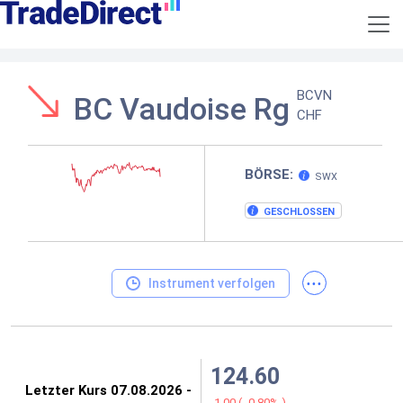
BCVN
BC Vaudoise Rg
CHF
BÖRSE:
SWX
GESCHLOSSEN
...
Instrument verfolgen
124.60
-1.00
(
-0.80%
)