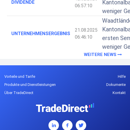
Kantonalba
DIVIDENDE
06:57:10
weniger G
Waadtländ
Kantonalb
21.08.2025
UNTERNEHMENSERGEBNIS
06:46:10
ersten Se
weniger G
WEITERE NEWS
Vorteile und Tarife
Hilfe
Produkte und Dienstleistungen
Dokumente
Über TradeDirect
Kontakt