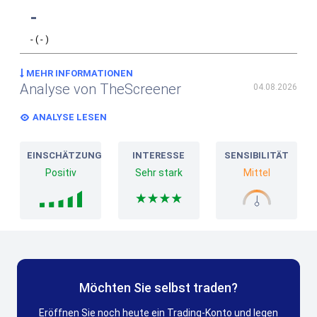
-
-
(
-
)
MEHR INFORMATIONEN
Analyse von TheScreener
04.08.2026
ANALYSE LESEN
EINSCHÄTZUNG
INTERESSE
SENSIBILITÄT
Positiv
Sehr stark
Mittel
Möchten Sie selbst traden?
Eröffnen Sie noch heute ein Trading-Konto und legen