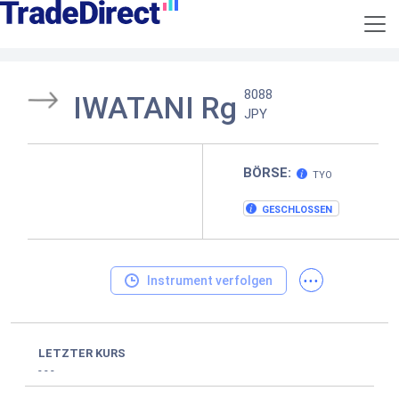
8088
IWATANI Rg
JPY
BÖRSE:
TYO
GESCHLOSSEN
...
Instrument verfolgen
LETZTER KURS
-
-
-