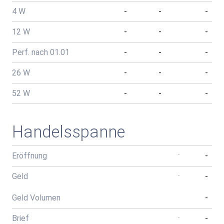
4 W
-
-
-
12 W
-
-
-
Perf. nach 01.01
-
-
-
26 W
-
-
-
52 W
-
-
-
Handelsspanne
Eröffnung
-
-
Geld
-
-
Geld Volumen
-
Brief
-
-