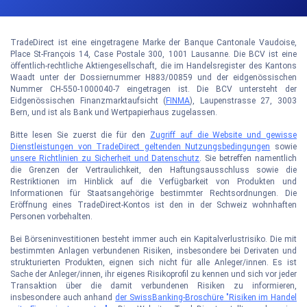
TradeDirect ist eine eingetragene Marke der Banque Cantonale Vaudoise,
Place St-François 14, Case Postale 300, 1001 Lausanne. Die BCV ist eine
öffentlich-rechtliche Aktiengesellschaft, die im Handelsregister des Kantons
Waadt unter der Dossiernummer H883/00859 und der eidgenössischen
Nummer CH-550-1000040-7 eingetragen ist. Die BCV untersteht der
Eidgenössischen Finanzmarktaufsicht (
FINMA
), Laupenstrasse 27, 3003
Bern, und ist als Bank und Wertpapierhaus zugelassen.
Bitte lesen Sie zuerst die für den
Zugriff auf die Website und gewisse
Dienstleistungen von TradeDirect geltenden Nutzungsbedingungen
sowie
unsere Richtlinien zu Sicherheit und Datenschutz
. Sie betreffen namentlich
die Grenzen der Vertraulichkeit, den Haftungsausschluss sowie die
Restriktionen im Hinblick auf die Verfügbarkeit von Produkten und
Informationen für Staatsangehörige bestimmter Rechtsordnungen. Die
Eröffnung eines TradeDirect-Kontos ist den in der Schweiz wohnhaften
Personen vorbehalten.
Bei Börseninvestitionen besteht immer auch ein Kapitalverlustrisiko. Die mit
bestimmten Anlagen verbundenen Risiken, insbesondere bei Derivaten und
strukturierten Produkten, eignen sich nicht für alle Anleger/innen. Es ist
Sache der Anleger/innen, ihr eigenes Risikoprofil zu kennen und sich vor jeder
Transaktion über die damit verbundenen Risiken zu informieren,
insbesondere auch anhand
der SwissBanking-Broschüre "Risiken im Handel