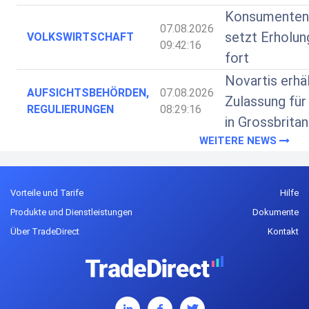
Konsumenten
07.08.2026
setzt Erholung
VOLKSWIRTSCHAFT
09:42:16
fort
Novartis erhä
AUFSICHTSBEHÖRDEN,
07.08.2026
Zulassung für
REGULIERUNGEN
08:29:16
in Grossbritan
WEITERE NEWS
Vorteile und Tarife
Hilfe
Produkte und Dienstleistungen
Dokumente
Über TradeDirect
Kontakt