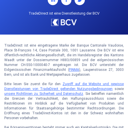
TradeDirect ist eine Dienstleistung der BCV
TradeDirect ist eine eingetragene Marke der Banque Cantonale Vaudoise,
Place St-François 14, Case Postale 300, 1001 Lausanne. Die BCV ist eine
öffentlich-rechtliche Aktiengesellschaft, die im Handelsregister des Kantons
Waadt unter der Dossiernummer H883/00859 und der eidgenössischen
Nummer CH-550-1000040-7 eingetragen ist. Die BCV untersteht der
Eidgenössischen Finanzmarktaufsicht (
FINMA
), Laupenstrasse 27, 3003
Bern, und ist als Bank und Wertpapierhaus zugelassen.
Bitte lesen Sie zuerst die für den
Zugriff auf die Website und gewisse
Dienstleistungen von TradeDirect geltenden Nutzungsbedingungen
sowie
unsere Richtlinien zu Sicherheit und Datenschutz
. Sie betreffen namentlich
die Grenzen der Vertraulichkeit, den Haftungsausschluss sowie die
Restriktionen im Hinblick auf die Verfügbarkeit von Produkten und
Informationen für Staatsangehörige bestimmter Rechtsordnungen. Die
Eröffnung eines TradeDirect-Kontos ist den in der Schweiz wohnhaften
Personen vorbehalten.
Bei Börseninvestitionen besteht immer auch ein Kapitalverlustrisiko. Die mit