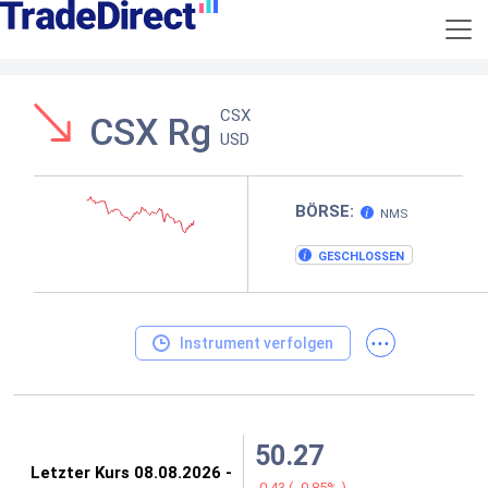
CSX
CSX Rg
USD
BÖRSE:
NMS
GESCHLOSSEN
...
Instrument verfolgen
50.27
-0.43
(
-0.85%
)