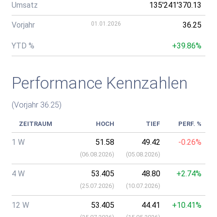
Umsatz
135'241'370.13
Vorjahr
01.01.2026
36.25
YTD %
+39.86%
Performance Kennzahlen
(Vorjahr 36.25)
ZEITRAUM
HOCH
TIEF
PERF. %
1 W
51.58
49.42
-0.26%
(
06.08.2026
)
(
05.08.2026
)
4 W
53.405
48.80
+2.74%
(
25.07.2026
)
(
10.07.2026
)
12 W
53.405
44.41
+10.41%