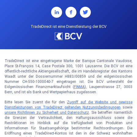
TradeDirect ist eine Dienstleistung der BCV
TradeDirect ist eine eingetragene Marke der Banque Cantonale Vaudoise,
Place St-François 14, Case Postale 300, 1001 Lausanne. Die BCV ist eine
öffentlich-rechtliche Aktiengesellschaft, die im Handelsregister des Kantons
Waadt unter der Dossiernummer H883/00859 und der eidgenössischen
Nummer CH-550-1000040-7 eingetragen ist. Die BCV untersteht der
Eidgenössischen Finanzmarktaufsicht (
FINMA
), Laupenstrasse 27, 3003
Bern, und ist als Bank und Wertpapierhaus zugelassen.
Bitte lesen Sie zuerst die für den
Zugriff auf die Website und gewisse
Dienstleistungen von TradeDirect geltenden Nutzungsbedingungen
sowie
unsere Richtlinien zu Sicherheit und Datenschutz
. Sie betreffen namentlich
die Grenzen der Vertraulichkeit, den Haftungsausschluss sowie die
Restriktionen im Hinblick auf die Verfügbarkeit von Produkten und
Informationen für Staatsangehörige bestimmter Rechtsordnungen. Die
Eröffnung eines TradeDirect-Kontos ist den in der Schweiz wohnhaften