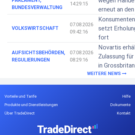
wegen Handel
PARLAMENT,
14:29:15
BUNDESVERWALTUNG
erneut an den
Konsumenten
07.08.2026
setzt Erholung
VOLKSWIRTSCHAFT
09:42:16
fort
Novartis erhä
AUFSICHTSBEHÖRDEN,
07.08.2026
Zulassung für
REGULIERUNGEN
08:29:16
in Grossbritan
WEITERE NEWS
Vorteile und Tarife
Hilfe
Produkte und Dienstleistungen
Dokumente
Über TradeDirect
Kontakt