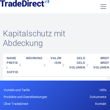
Kapitalschutz mit
Abdeckung
NAME
WÄHRUNG
VALOR
GELD
BRIEF
PREFIX
ISIN
GELD
BRIEF
|
VOLUMEN
VOLUMEN
SUFFIX
Vorteile und Tarife
Hilfe
Produkte und Dienstleistungen
Dokumente
Über TradeDirect
Kontakt