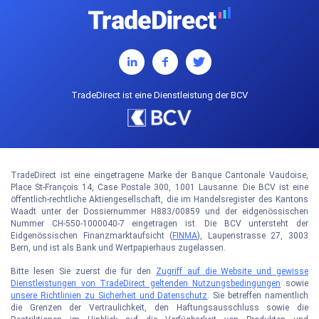
TradeDirect ist eine Dienstleistung der BCV
TradeDirect ist eine eingetragene Marke der Banque Cantonale Vaudoise,
Place St-François 14, Case Postale 300, 1001 Lausanne. Die BCV ist eine
öffentlich-rechtliche Aktiengesellschaft, die im Handelsregister des Kantons
Waadt unter der Dossiernummer H883/00859 und der eidgenössischen
Nummer CH-550-1000040-7 eingetragen ist. Die BCV untersteht der
Eidgenössischen Finanzmarktaufsicht (
FINMA
), Laupenstrasse 27, 3003
Bern, und ist als Bank und Wertpapierhaus zugelassen.
Bitte lesen Sie zuerst die für den
Zugriff auf die Website und gewisse
Dienstleistungen von TradeDirect geltenden Nutzungsbedingungen
sowie
unsere Richtlinien zu Sicherheit und Datenschutz
. Sie betreffen namentlich
die Grenzen der Vertraulichkeit, den Haftungsausschluss sowie die