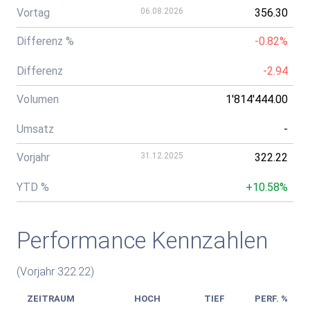
Vortag
06.08.2026
356.30
Differenz %
-0.82%
Differenz
-2.94
Volumen
1'814'444.00
Umsatz
-
Vorjahr
31.12.2025
322.22
YTD %
+10.58%
Performance Kennzahlen
(Vorjahr 322.22)
ZEITRAUM
HOCH
TIEF
PERF. %