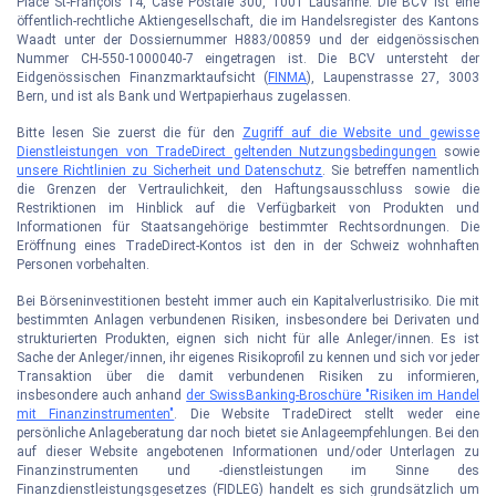
Place St-François 14, Case Postale 300, 1001 Lausanne. Die BCV ist eine
öffentlich-rechtliche Aktiengesellschaft, die im Handelsregister des Kantons
Waadt unter der Dossiernummer H883/00859 und der eidgenössischen
Nummer CH-550-1000040-7 eingetragen ist. Die BCV untersteht der
Eidgenössischen Finanzmarktaufsicht (
FINMA
), Laupenstrasse 27, 3003
Bern, und ist als Bank und Wertpapierhaus zugelassen.
Bitte lesen Sie zuerst die für den
Zugriff auf die Website und gewisse
Dienstleistungen von TradeDirect geltenden Nutzungsbedingungen
sowie
unsere Richtlinien zu Sicherheit und Datenschutz
. Sie betreffen namentlich
die Grenzen der Vertraulichkeit, den Haftungsausschluss sowie die
Restriktionen im Hinblick auf die Verfügbarkeit von Produkten und
Informationen für Staatsangehörige bestimmter Rechtsordnungen. Die
Eröffnung eines TradeDirect-Kontos ist den in der Schweiz wohnhaften
Personen vorbehalten.
Bei Börseninvestitionen besteht immer auch ein Kapitalverlustrisiko. Die mit
bestimmten Anlagen verbundenen Risiken, insbesondere bei Derivaten und
strukturierten Produkten, eignen sich nicht für alle Anleger/innen. Es ist
Sache der Anleger/innen, ihr eigenes Risikoprofil zu kennen und sich vor jeder
Transaktion über die damit verbundenen Risiken zu informieren,
insbesondere auch anhand
der SwissBanking-Broschüre "Risiken im Handel
mit Finanzinstrumenten"
. Die Website TradeDirect stellt weder eine
persönliche Anlageberatung dar noch bietet sie Anlageempfehlungen. Bei den
auf dieser Website angebotenen Informationen und/oder Unterlagen zu
Finanzinstrumenten und -dienstleistungen im Sinne des
Finanzdienstleistungsgesetzes (FIDLEG) handelt es sich grundsätzlich um