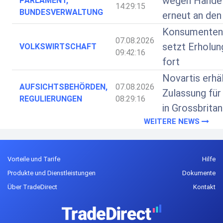
wegen Handel
PARLAMENT,
14:29:15
BUNDESVERWALTUNG
erneut an den
Konsumenten
07.08.2026
setzt Erholung
VOLKSWIRTSCHAFT
09:42:16
fort
Novartis erhä
AUFSICHTSBEHÖRDEN,
07.08.2026
Zulassung für
REGULIERUNGEN
08:29:16
in Grossbritan
WEITERE NEWS
Vorteile und Tarife
Hilfe
Produkte und Dienstleistungen
Dokumente
Über TradeDirect
Kontakt