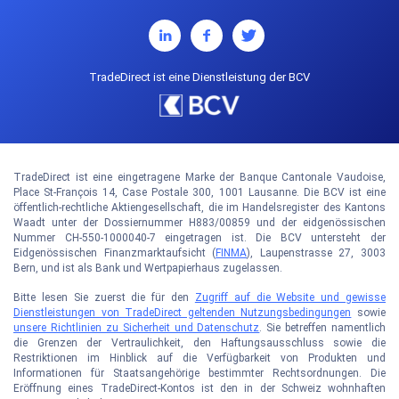
TradeDirect ist eine Dienstleistung der BCV
TradeDirect ist eine eingetragene Marke der Banque Cantonale Vaudoise,
Place St-François 14, Case Postale 300, 1001 Lausanne. Die BCV ist eine
öffentlich-rechtliche Aktiengesellschaft, die im Handelsregister des Kantons
Waadt unter der Dossiernummer H883/00859 und der eidgenössischen
Nummer CH-550-1000040-7 eingetragen ist. Die BCV untersteht der
Eidgenössischen Finanzmarktaufsicht (
FINMA
), Laupenstrasse 27, 3003
Bern, und ist als Bank und Wertpapierhaus zugelassen.
Bitte lesen Sie zuerst die für den
Zugriff auf die Website und gewisse
Dienstleistungen von TradeDirect geltenden Nutzungsbedingungen
sowie
unsere Richtlinien zu Sicherheit und Datenschutz
. Sie betreffen namentlich
die Grenzen der Vertraulichkeit, den Haftungsausschluss sowie die
Restriktionen im Hinblick auf die Verfügbarkeit von Produkten und
Informationen für Staatsangehörige bestimmter Rechtsordnungen. Die
Eröffnung eines TradeDirect-Kontos ist den in der Schweiz wohnhaften