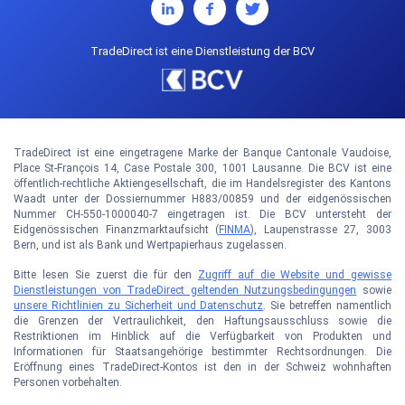
TradeDirect ist eine Dienstleistung der BCV
TradeDirect ist eine eingetragene Marke der Banque Cantonale Vaudoise,
Place St-François 14, Case Postale 300, 1001 Lausanne. Die BCV ist eine
öffentlich-rechtliche Aktiengesellschaft, die im Handelsregister des Kantons
Waadt unter der Dossiernummer H883/00859 und der eidgenössischen
Nummer CH-550-1000040-7 eingetragen ist. Die BCV untersteht der
Eidgenössischen Finanzmarktaufsicht (
FINMA
), Laupenstrasse 27, 3003
Bern, und ist als Bank und Wertpapierhaus zugelassen.
Bitte lesen Sie zuerst die für den
Zugriff auf die Website und gewisse
Dienstleistungen von TradeDirect geltenden Nutzungsbedingungen
sowie
unsere Richtlinien zu Sicherheit und Datenschutz
. Sie betreffen namentlich
die Grenzen der Vertraulichkeit, den Haftungsausschluss sowie die
Restriktionen im Hinblick auf die Verfügbarkeit von Produkten und
Informationen für Staatsangehörige bestimmter Rechtsordnungen. Die
Eröffnung eines TradeDirect-Kontos ist den in der Schweiz wohnhaften
Personen vorbehalten.