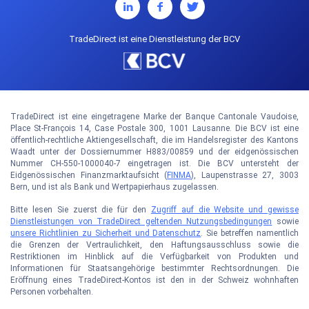
TradeDirect ist eine Dienstleistung der BCV
TradeDirect ist eine eingetragene Marke der Banque Cantonale Vaudoise,
Place St-François 14, Case Postale 300, 1001 Lausanne. Die BCV ist eine
öffentlich-rechtliche Aktiengesellschaft, die im Handelsregister des Kantons
Waadt unter der Dossiernummer H883/00859 und der eidgenössischen
Nummer CH-550-1000040-7 eingetragen ist. Die BCV untersteht der
Eidgenössischen Finanzmarktaufsicht (
FINMA
), Laupenstrasse 27, 3003
Bern, und ist als Bank und Wertpapierhaus zugelassen.
Bitte lesen Sie zuerst die für den
Zugriff auf die Website und gewisse
Dienstleistungen von TradeDirect geltenden Nutzungsbedingungen
sowie
unsere Richtlinien zu Sicherheit und Datenschutz
. Sie betreffen namentlich
die Grenzen der Vertraulichkeit, den Haftungsausschluss sowie die
Restriktionen im Hinblick auf die Verfügbarkeit von Produkten und
Informationen für Staatsangehörige bestimmter Rechtsordnungen. Die
Eröffnung eines TradeDirect-Kontos ist den in der Schweiz wohnhaften
Personen vorbehalten.