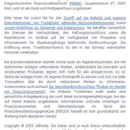
Eidgenössischen Finanzmarktaufsicht (
FINMA
), Laupenstrasse 27, 3003
Bern, und ist als Bank und Wertpapierhaus zugelassen.
Bitte lesen Sie zuerst die für den
Zugriff auf die Website und gewisse
Dienstleistungen von TradeDirect geltenden Nutzungsbedingungen
sowie
unsere Richtlinien zu Sicherheit und Datenschutz
. Sie betreffen namentlich
die Grenzen der Vertraulichkeit, den Haftungsausschluss sowie die
Restriktionen im Hinblick auf die Verfügbarkeit von Produkten und
Informationen für Staatsangehörige bestimmter Rechtsordnungen. Die
Eröffnung eines TradeDirect-Kontos ist den in der Schweiz wohnhaften
Personen vorbehalten.
Bei Börseninvestitionen besteht immer auch ein Kapitalverlustrisiko. Die mit
bestimmten Anlagen verbundenen Risiken, insbesondere bei Derivaten und
strukturierten Produkten, eignen sich nicht für alle Anleger/innen. Es ist
Sache der Anleger/innen, ihr eigenes Risikoprofil zu kennen und sich vor jeder
Transaktion über die damit verbundenen Risiken zu informieren,
insbesondere auch anhand
der SwissBanking-Broschüre "Risiken im Handel
mit Finanzinstrumenten"
. Die Website TradeDirect stellt weder eine
persönliche Anlageberatung dar noch bietet sie Anlageempfehlungen. Bei den
auf dieser Website angebotenen Informationen und/oder Unterlagen zu
Finanzinstrumenten und -dienstleistungen im Sinne des
Finanzdienstleistungsgesetzes (FIDLEG) handelt es sich grundsätzlich um
Werbung nach ebenjenem Gesetz.
Copyright © 2023 Allfunds. Die Daten sind je nach Börse unterschiedlich