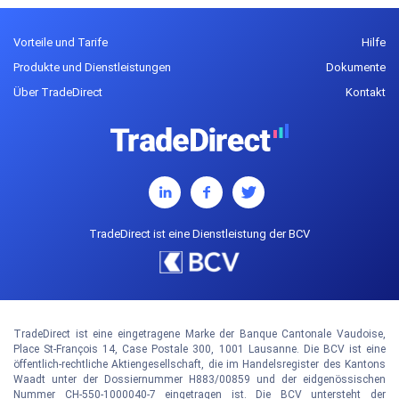
Vorteile und Tarife
Hilfe
Produkte und Dienstleistungen
Dokumente
Über TradeDirect
Kontakt
TradeDirect ist eine Dienstleistung der BCV
TradeDirect ist eine eingetragene Marke der Banque Cantonale Vaudoise,
Place St-François 14, Case Postale 300, 1001 Lausanne. Die BCV ist eine
öffentlich-rechtliche Aktiengesellschaft, die im Handelsregister des Kantons
Waadt unter der Dossiernummer H883/00859 und der eidgenössischen
Nummer CH-550-1000040-7 eingetragen ist. Die BCV untersteht der