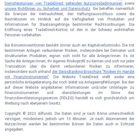
Dienstleistungen von TradeDirect geltenden Nutzungsbedingungen
sowie
unsere Richtlinien zu Sicherheit und Datenschutz
. Sie betreffen namentlich
die Grenzen der Vertraulichkeit, den Haftungsausschluss sowie die
Restriktionen im Hinblick auf die Verfügbarkeit von Produkten und
Informationen für Staatsangehörige bestimmter Rechtsordnungen. Die
Eröffnung eines TradeDirect-Kontos ist den in der Schweiz wohnhaften
Personen vorbehalten.
Bei Börseninvestitionen besteht immer auch ein Kapitalverlustrisiko. Die mit
bestimmten Anlagen verbundenen Risiken, insbesondere bei Derivaten und
strukturierten Produkten, eignen sich nicht für alle Anleger/innen. Es ist
Sache der Anleger/innen, ihr eigenes Risikoprofil zu kennen und sich vor jeder
Transaktion über die damit verbundenen Risiken zu informieren,
insbesondere auch anhand
der SwissBanking-Broschüre "Risiken im Handel
mit Finanzinstrumenten"
. Die Website TradeDirect stellt weder eine
persönliche Anlageberatung dar noch bietet sie Anlageempfehlungen. Bei den
auf dieser Website angebotenen Informationen und/oder Unterlagen zu
Finanzinstrumenten und -dienstleistungen im Sinne des
Finanzdienstleistungsgesetzes (FIDLEG) handelt es sich grundsätzlich um
Werbung nach ebenjenem Gesetz.
Copyright © 2023 Allfunds. Die Daten sind je nach Börse unterschiedlich
verzögert, mindestens jedoch um 15 Minuten. Je nach Abonnement der
Nutzer/innen werden bei bestimmten Börsen die Daten auch in Echtzeit
angegeben.