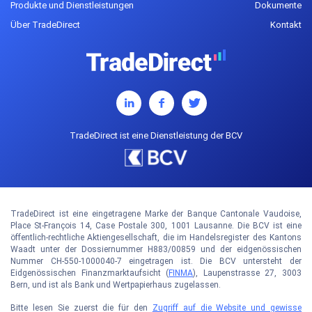
Produkte und Dienstleistungen
Dokumente
Über TradeDirect
Kontakt
TradeDirect ist eine Dienstleistung der BCV
TradeDirect ist eine eingetragene Marke der Banque Cantonale Vaudoise,
Place St-François 14, Case Postale 300, 1001 Lausanne. Die BCV ist eine
öffentlich-rechtliche Aktiengesellschaft, die im Handelsregister des Kantons
Waadt unter der Dossiernummer H883/00859 und der eidgenössischen
Nummer CH-550-1000040-7 eingetragen ist. Die BCV untersteht der
Eidgenössischen Finanzmarktaufsicht (
FINMA
), Laupenstrasse 27, 3003
Bern, und ist als Bank und Wertpapierhaus zugelassen.
Bitte lesen Sie zuerst die für den
Zugriff auf die Website und gewisse