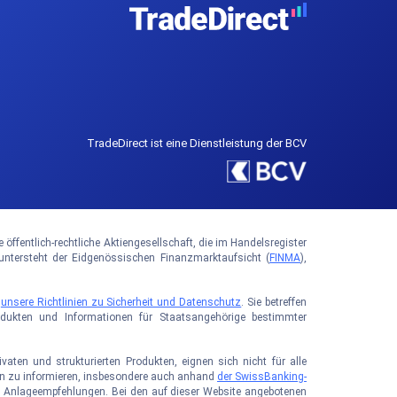
TradeDirect ist eine Dienstleistung der BCV
ffentlich-rechtliche Aktiengesellschaft, die im Handelsregister
tersteht der Eidgenössischen Finanzmarktaufsicht (
FINMA
),
e
unsere Richtlinien zu Sicherheit und Datenschutz
. Sie betreffen
rodukten und Informationen für Staatsangehörige bestimmter
aten und strukturierten Produkten, eignen sich nicht für alle
iken zu informieren, insbesondere auch anhand
der SwissBanking-
sie Anlageempfehlungen. Bei den auf dieser Website angebotenen