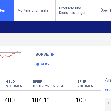
Produkte und
(current)
ten
Vorteile und Tarife
Über T
Dienstleistungen
BÖRSE:
TOR
OFFEN
An
GELD
BRIEF
BRIEF
VOLUMEN
07.08.2026
-
16:12:04
VOLUMEN
400
104.11
100
E