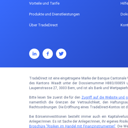
Vorteile und Tarife
Hilf
Produkte und Dienstleistungen
Dok
Über TradeDirect
Kont
TradeDirect ist eine eingetragene Marke der Banque Cantonale V
des Kantons Waadt unter der Dossiernummer H883/00859 und
Laupenstrasse 27, 3003 Bern, und ist als Bank und Wertpapier
Bitte lesen Sie zuerst die für den
Zugriff auf die Website und
namentlich die Grenzen der Vertraulichkeit, den Haftungsa
Rechtsordnungen. Die Eröffnung eines TradeDirect-Kontos ist 
Bei Börseninvestitionen besteht immer auch ein Kapitalverlus
Anleger/innen. Es ist Sache der Anleger/innen, ihr eigenes Ris
Broschüre "Risiken im Handel mit Finanzinstrumenten"
. Die W