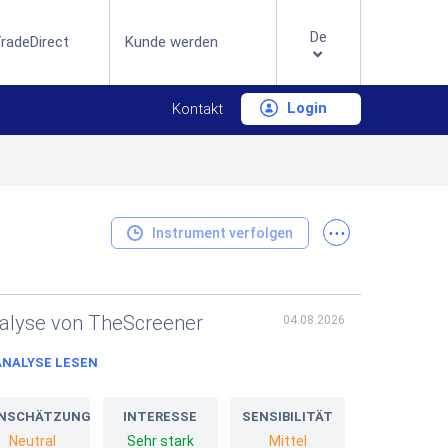
De
radeDirect
Kunde werden
Login
Kontakt
...
Instrument verfolgen
alyse von TheScreener
04.08.2026
ANALYSE LESEN
INSCHÄTZUNG
INTERESSE
SENSIBILITÄT
Neutral
Sehr stark
Mittel