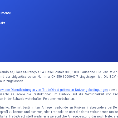
e
umente
akt
audoise, Place St-François 14, Case Postale 300, 1001 Lausanne. Die BCV ist eine ö
 der eidgenössischen Nummer CH-550-1000040-7 eingetragen ist. Die BCV un
haus zugelassen.
 gewisse Dienstleistungen von TradeDirect geltenden Nutzungsbedingungen
sowi
usschluss sowie die Restriktionen im Hinblick auf die Verfügbarkeit von P
den in der Schweiz wohnhaften Personen vorbehalten.
trisiko. Die mit bestimmten Anlagen verbundenen Risiken, insbesondere bei Deriv
ikoprofil zu kennen und sich vor jeder Transaktion über die damit verbundenen Ris
ebsite TradeDirect stellt weder eine persönliche Anlageberatung dar noch bietet 