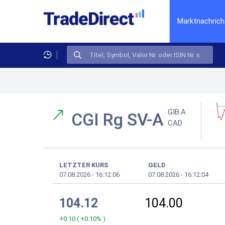
Marktnachrich
GIB.A
CGI Rg SV-A
CAD
LETZTER KURS
GELD
07.08.2026
-
16:12:06
07.08.2026
-
16:12:04
104.12
104.00
+0.10
(
+0.10%
)