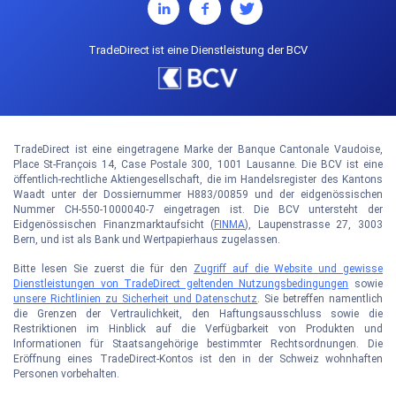
TradeDirect ist eine Dienstleistung der BCV
TradeDirect ist eine eingetragene Marke der Banque Cantonale Vaudoise,
Place St-François 14, Case Postale 300, 1001 Lausanne. Die BCV ist eine
öffentlich-rechtliche Aktiengesellschaft, die im Handelsregister des Kantons
Waadt unter der Dossiernummer H883/00859 und der eidgenössischen
Nummer CH-550-1000040-7 eingetragen ist. Die BCV untersteht der
Eidgenössischen Finanzmarktaufsicht (
FINMA
), Laupenstrasse 27, 3003
Bern, und ist als Bank und Wertpapierhaus zugelassen.
Bitte lesen Sie zuerst die für den
Zugriff auf die Website und gewisse
Dienstleistungen von TradeDirect geltenden Nutzungsbedingungen
sowie
unsere Richtlinien zu Sicherheit und Datenschutz
. Sie betreffen namentlich
die Grenzen der Vertraulichkeit, den Haftungsausschluss sowie die
Restriktionen im Hinblick auf die Verfügbarkeit von Produkten und
Informationen für Staatsangehörige bestimmter Rechtsordnungen. Die
Eröffnung eines TradeDirect-Kontos ist den in der Schweiz wohnhaften
Personen vorbehalten.