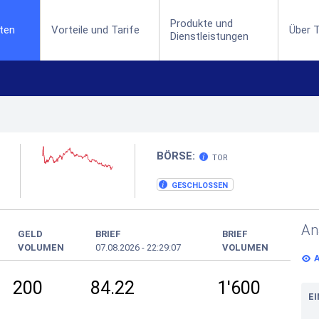
Produkte und
(current)
ten
Vorteile und Tarife
Über T
Dienstleistungen
BÖRSE:
TOR
GESCHLOSSEN
An
GELD
BRIEF
BRIEF
VOLUMEN
07.08.2026
-
22:29:07
VOLUMEN
200
84.22
1'600
E