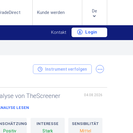
De
radeDirect
Kunde werden
Login
Kontakt
...
Instrument verfolgen
alyse von TheScreener
04.08.2026
ANALYSE LESEN
INSCHÄTZUNG
INTERESSE
SENSIBILITÄT
Positiv
Stark
Mittel