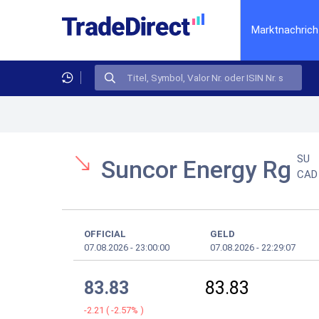
Marktnachrich
SU
Suncor Energy Rg
CAD
OFFICIAL
GELD
07.08.2026
-
23:00:00
07.08.2026
-
22:29:07
83.83
83.83
-2.21
(
-2.57%
)