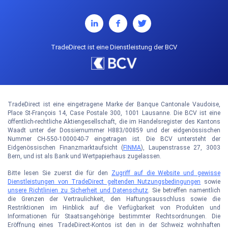
TradeDirect ist eine Dienstleistung der BCV
TradeDirect ist eine eingetragene Marke der Banque Cantonale Vaudoise,
Place St-François 14, Case Postale 300, 1001 Lausanne. Die BCV ist eine
öffentlich-rechtliche Aktiengesellschaft, die im Handelsregister des Kantons
Waadt unter der Dossiernummer H883/00859 und der eidgenössischen
Nummer CH-550-1000040-7 eingetragen ist. Die BCV untersteht der
Eidgenössischen Finanzmarktaufsicht (
FINMA
), Laupenstrasse 27, 3003
Bern, und ist als Bank und Wertpapierhaus zugelassen.
Bitte lesen Sie zuerst die für den
Zugriff auf die Website und gewisse
Dienstleistungen von TradeDirect geltenden Nutzungsbedingungen
sowie
unsere Richtlinien zu Sicherheit und Datenschutz
. Sie betreffen namentlich
die Grenzen der Vertraulichkeit, den Haftungsausschluss sowie die
Restriktionen im Hinblick auf die Verfügbarkeit von Produkten und
Informationen für Staatsangehörige bestimmter Rechtsordnungen. Die
Eröffnung eines TradeDirect-Kontos ist den in der Schweiz wohnhaften