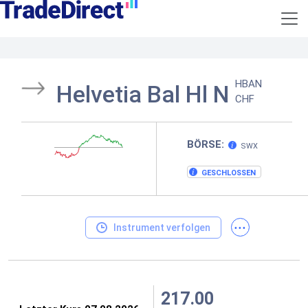
HBAN
Helvetia Bal Hl N
CHF
BÖRSE:
SWX
GESCHLOSSEN
...
Instrument verfolgen
217.00