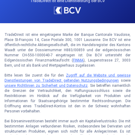
TradeDirect ist eine Dienstleistung der BCV
TradeDirect ist eine eingetragene Marke der Banque Cantonale Vaudoise,
Place St-François 14, Case Postale 300, 1001 Lausanne. Die BCV ist eine
öffentlich-rechtliche Aktiengesellschaft, die im Handelsregister des Kantons
Waadt unter der Dossiernummer H883/00859 und der eidgenössischen
Nummer CH-550-1000040-7 eingetragen ist. Die BCV untersteht der
Eidgenössischen Finanzmarktaufsicht (
FINMA
), Laupenstrasse 27, 3003
Bern, und ist als Bank und Wertpapierhaus zugelassen.
Bitte lesen Sie zuerst die für den
Zugriff auf die Website und gewisse
Dienstleistungen von TradeDirect geltenden Nutzungsbedingungen
sowie
unsere Richtlinien zu Sicherheit und Datenschutz
. Sie betreffen namentlich
die Grenzen der Vertraulichkeit, den Haftungsausschluss sowie die
Restriktionen im Hinblick auf die Verfügbarkeit von Produkten und
Informationen für Staatsangehörige bestimmter Rechtsordnungen. Die
Eröffnung eines TradeDirect-Kontos ist den in der Schweiz wohnhaften
Personen vorbehalten.
Bei Börseninvestitionen besteht immer auch ein Kapitalverlustrisiko. Die mit
bestimmten Anlagen verbundenen Risiken, insbesondere bei Derivaten und
strukturierten Produkten, eignen sich nicht für alle Anleger/innen. Es ist