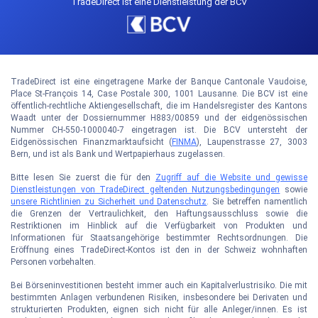
TradeDirect ist eine Dienstleistung der BCV
TradeDirect ist eine eingetragene Marke der Banque Cantonale Vaudoise,
Place St-François 14, Case Postale 300, 1001 Lausanne. Die BCV ist eine
öffentlich-rechtliche Aktiengesellschaft, die im Handelsregister des Kantons
Waadt unter der Dossiernummer H883/00859 und der eidgenössischen
Nummer CH-550-1000040-7 eingetragen ist. Die BCV untersteht der
Eidgenössischen Finanzmarktaufsicht (
FINMA
), Laupenstrasse 27, 3003
Bern, und ist als Bank und Wertpapierhaus zugelassen.
Bitte lesen Sie zuerst die für den
Zugriff auf die Website und gewisse
Dienstleistungen von TradeDirect geltenden Nutzungsbedingungen
sowie
unsere Richtlinien zu Sicherheit und Datenschutz
. Sie betreffen namentlich
die Grenzen der Vertraulichkeit, den Haftungsausschluss sowie die
Restriktionen im Hinblick auf die Verfügbarkeit von Produkten und
Informationen für Staatsangehörige bestimmter Rechtsordnungen. Die
Eröffnung eines TradeDirect-Kontos ist den in der Schweiz wohnhaften
Personen vorbehalten.
Bei Börseninvestitionen besteht immer auch ein Kapitalverlustrisiko. Die mit
bestimmten Anlagen verbundenen Risiken, insbesondere bei Derivaten und
strukturierten Produkten, eignen sich nicht für alle Anleger/innen. Es ist