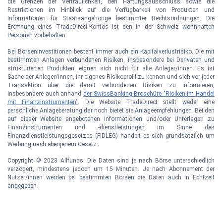
die Grenzen der Vertraulichkeit, den Haftungsausschluss sowie die
Restriktionen im Hinblick auf die Verfügbarkeit von Produkten und
Informationen für Staatsangehörige bestimmter Rechtsordnungen. Die
Eröffnung eines TradeDirect-Kontos ist den in der Schweiz wohnhaften
Personen vorbehalten.
Bei Börseninvestitionen besteht immer auch ein Kapitalverlustrisiko. Die mit
bestimmten Anlagen verbundenen Risiken, insbesondere bei Derivaten und
strukturierten Produkten, eignen sich nicht für alle Anleger/innen. Es ist
Sache der Anleger/innen, ihr eigenes Risikoprofil zu kennen und sich vor jeder
Transaktion über die damit verbundenen Risiken zu informieren,
insbesondere auch anhand
der SwissBanking-Broschüre "Risiken im Handel
mit Finanzinstrumenten"
. Die Website TradeDirect stellt weder eine
persönliche Anlageberatung dar noch bietet sie Anlageempfehlungen. Bei den
auf dieser Website angebotenen Informationen und/oder Unterlagen zu
Finanzinstrumenten und -dienstleistungen im Sinne des
Finanzdienstleistungsgesetzes (FIDLEG) handelt es sich grundsätzlich um
Werbung nach ebenjenem Gesetz.
Copyright © 2023 Allfunds. Die Daten sind je nach Börse unterschiedlich
verzögert, mindestens jedoch um 15 Minuten. Je nach Abonnement der
Nutzer/innen werden bei bestimmten Börsen die Daten auch in Echtzeit
angegeben.