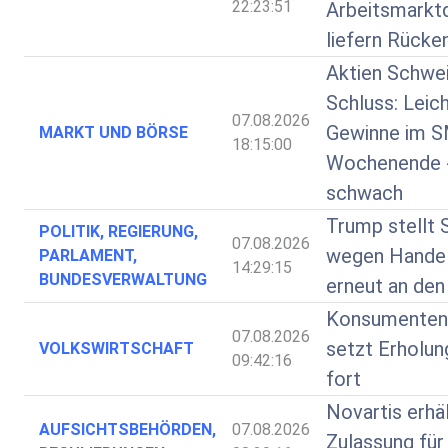
22:23:51
Arbeitsmarkt
liefern Rücke
Aktien Schwe
Schluss: Leic
07.08.2026
Gewinne im S
MARKT UND BÖRSE
18:15:00
Wochenende 
schwach
Trump stellt 
POLITIK, REGIERUNG,
07.08.2026
wegen Handel
PARLAMENT,
14:29:15
BUNDESVERWALTUNG
erneut an den
Konsumenten
07.08.2026
setzt Erholung
VOLKSWIRTSCHAFT
09:42:16
fort
Novartis erhä
AUFSICHTSBEHÖRDEN,
07.08.2026
Zulassung für