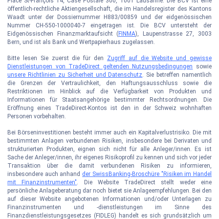
Place St-François 14, Case Postale 300, 1001 Lausanne. Die BCV ist eine
öffentlich-rechtliche Aktiengesellschaft, die im Handelsregister des Kantons
Waadt unter der Dossiernummer H883/00859 und der eidgenössischen
Nummer CH-550-1000040-7 eingetragen ist. Die BCV untersteht der
Eidgenössischen Finanzmarktaufsicht (
FINMA
), Laupenstrasse 27, 3003
Bern, und ist als Bank und Wertpapierhaus zugelassen.
Bitte lesen Sie zuerst die für den
Zugriff auf die Website und gewisse
Dienstleistungen von TradeDirect geltenden Nutzungsbedingungen
sowie
unsere Richtlinien zu Sicherheit und Datenschutz
. Sie betreffen namentlich
die Grenzen der Vertraulichkeit, den Haftungsausschluss sowie die
Restriktionen im Hinblick auf die Verfügbarkeit von Produkten und
Informationen für Staatsangehörige bestimmter Rechtsordnungen. Die
Eröffnung eines TradeDirect-Kontos ist den in der Schweiz wohnhaften
Personen vorbehalten.
Bei Börseninvestitionen besteht immer auch ein Kapitalverlustrisiko. Die mit
bestimmten Anlagen verbundenen Risiken, insbesondere bei Derivaten und
strukturierten Produkten, eignen sich nicht für alle Anleger/innen. Es ist
Sache der Anleger/innen, ihr eigenes Risikoprofil zu kennen und sich vor jeder
Transaktion über die damit verbundenen Risiken zu informieren,
insbesondere auch anhand
der SwissBanking-Broschüre "Risiken im Handel
mit Finanzinstrumenten"
. Die Website TradeDirect stellt weder eine
persönliche Anlageberatung dar noch bietet sie Anlageempfehlungen. Bei den
auf dieser Website angebotenen Informationen und/oder Unterlagen zu
Finanzinstrumenten und -dienstleistungen im Sinne des
Finanzdienstleistungsgesetzes (FIDLEG) handelt es sich grundsätzlich um