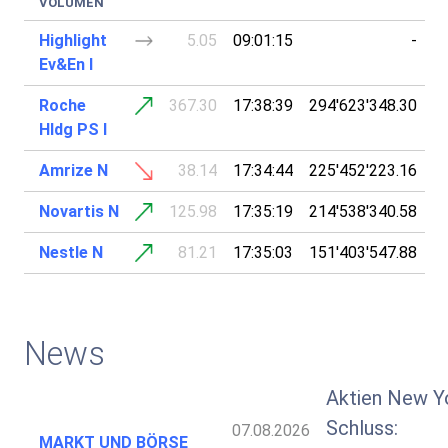
VOLUMEN
Highlight
5.05
09:01:15
-
Ev&En I
Roche
367.30
17:38:39
294'623'348.30
Hldg PS I
Amrize N
38.14
17:34:44
225'452'223.16
Novartis N
125.98
17:35:19
214'538'340.58
Nestle N
81.21
17:35:03
151'403'547.88
News
Aktien New Y
Schluss:
07.08.2026
MARKT UND BÖRSE