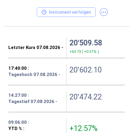
...
Instrument verfolgen
20'509.58
+63.73
(
+0.31%
)
20'602.10
20'474.22
+12.57%