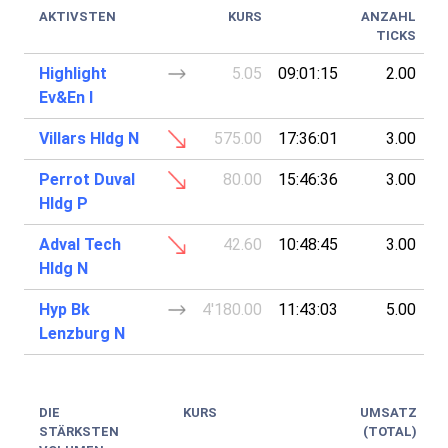
AKTIVSTEN
KURS
ANZAHL
TICKS
Highlight
5.05
09:01:15
2.00
Ev&En I
Villars Hldg N
575.00
17:36:01
3.00
Perrot Duval
80.00
15:46:36
3.00
Hldg P
Adval Tech
42.60
10:48:45
3.00
Hldg N
Hyp Bk
4'180.00
11:43:03
5.00
Lenzburg N
DIE
KURS
UMSATZ
STÄRKSTEN
(TOTAL)